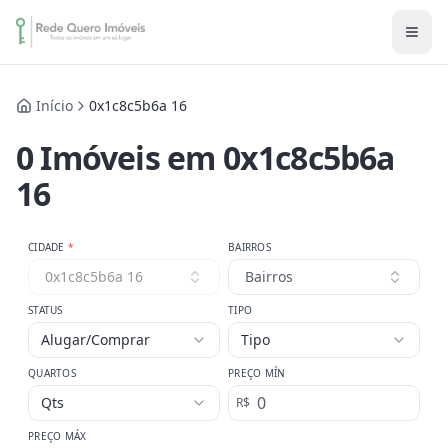
Início
0x1c8c5b6a 16
0
Imóveis
em 0x1c8c5b6a
16
CIDADE
*
BAIRROS
0x1c8c5b6a 16
Bairros
STATUS
TIPO
Alugar/Comprar
Tipo
QUARTOS
PREÇO MÍN
Qts
R$
PREÇO MÁX