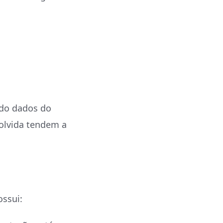
ndo dados do
volvida tendem a
ossui: