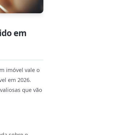
dido em
m imóvel vale o
vel em 2026.
 valiosas que vão
ada sobre o