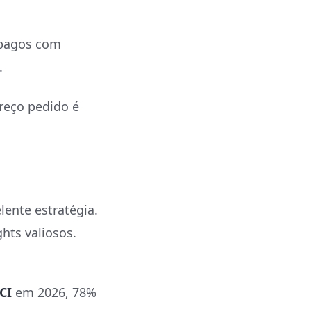
 pagos com
.
reço pedido é
ente estratégia.
hts valiosos.
CI
em 2026, 78%