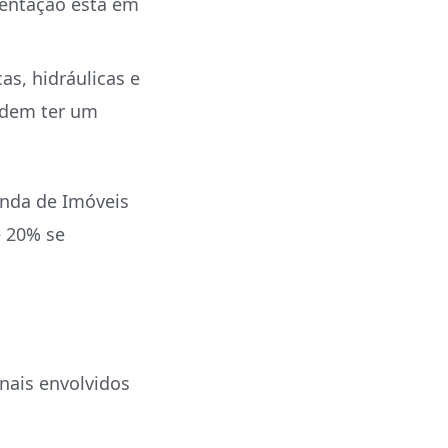
mentação está em
as, hidráulicas e
odem ter um
enda de Imóveis
é 20% se
nais envolvidos