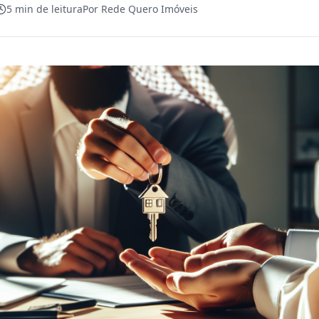
5
min de leitura
Por
Rede Quero Imóveis