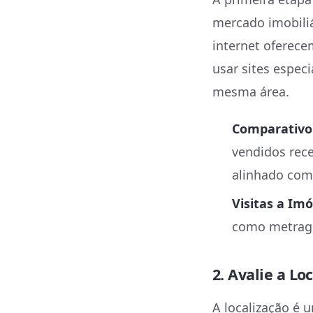
mercado imobiliá
internet oferece
usar sites espec
mesma área.
Comparativo 
vendidos rece
alinhado com
Visitas a Imó
como metrage
2. Avalie a Lo
A localização é 