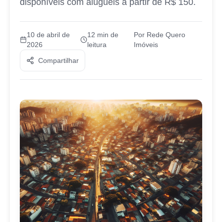
disponíveis com aluguéis a partir de R$ 150.
10 de abril de
12
min de
Por
Rede Quero
2026
leitura
Imóveis
Compartilhar