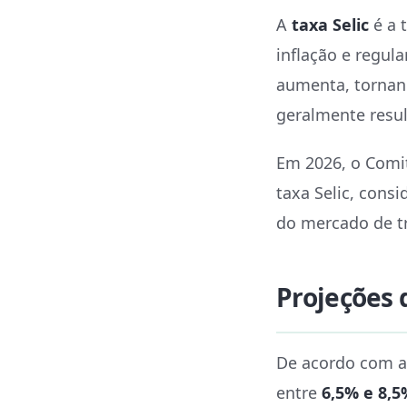
A
taxa Selic
é a t
inflação e regul
aumenta, tornand
geralmente resul
Em 2026, o Comit
taxa Selic, cons
do mercado de t
Projeções 
De acordo com as
entre
6,5% e 8,5