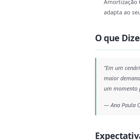
Amortização C
adapta ao seu 
O que Dize
“Em um cenári
maior demanda
um momento pr
— Ana Paula O
Expectativ