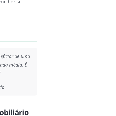
 melhor se
eficiar de uma
enda média. É
”
rio
biliário