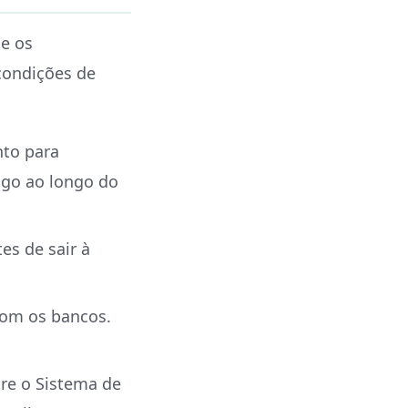
e os
condições de
nto para
ago ao longo do
es de sair à
com os bancos.
re o Sistema de