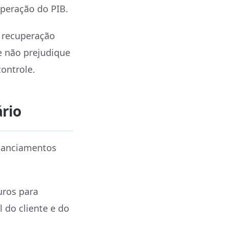
peração do PIB.
a recuperação
 não prejudique
ontrole.
ário
inanciamentos
uros para
 do cliente e do