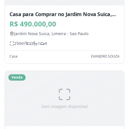
Casa para Comprar no Jardim Nova Suica,
Limeira - SP
R$ 490.000,00
Jardim Nova Suica,
Limeira
-
Sao Paulo
250
m²
3
1
4
Casa
EVANDRO SOUZA
Venda
Sem imagem disponível