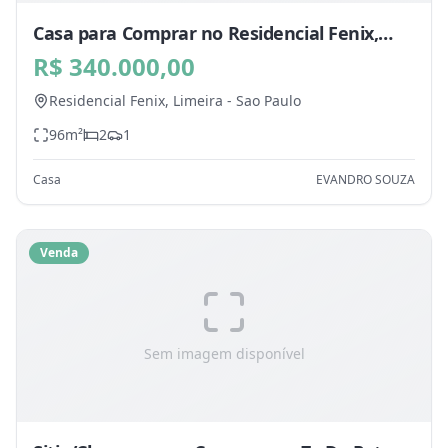
Casa para Comprar no Residencial Fenix,
Limeira - SP
R$ 340.000,00
Residencial Fenix,
Limeira
-
Sao Paulo
96
m²
2
1
Casa
EVANDRO SOUZA
Venda
Sem imagem disponível