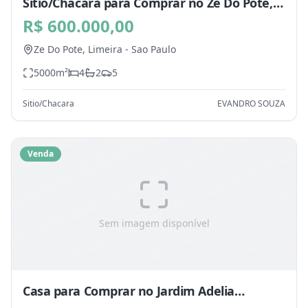
Sitio/Chacara para Comprar no Ze Do Pote,
Limeira - SP
R$ 600.000,00
Ze Do Pote,
Limeira
-
Sao Paulo
5000
m²
4
2
5
Sitio/Chacara
EVANDRO SOUZA
Venda
Sem imagem disponível
Casa para Comprar no Jardim Adelia