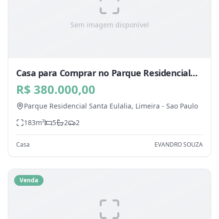
Sem imagem disponível
Casa para Comprar no Parque Residencial
Santa Eulalia, Limeira - SP
R$ 380.000,00
Parque Residencial Santa Eulalia,
Limeira
-
Sao Paulo
183
m²
5
2
2
Casa
EVANDRO SOUZA
Venda