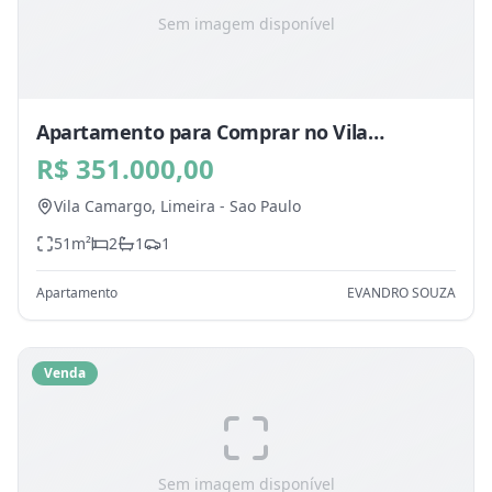
Sem imagem disponível
Apartamento para Comprar no Vila
Camargo, Limeira - SP
R$ 351.000,00
Vila Camargo,
Limeira
-
Sao Paulo
51
m²
2
1
1
Apartamento
EVANDRO SOUZA
Venda
Sem imagem disponível