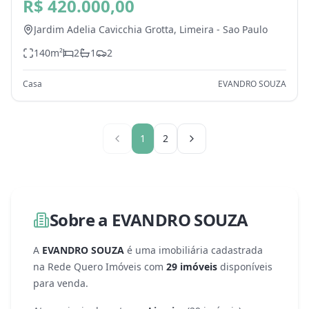
Cavicchia Grotta, Limeira - SP
R$ 420.000,00
Jardim Adelia Cavicchia Grotta,
Limeira
-
Sao Paulo
140
m²
2
1
2
Casa
EVANDRO SOUZA
1
2
Sobre a
EVANDRO SOUZA
A
EVANDRO SOUZA
é uma
imobiliária
cadastrada
na Rede Quero Imóveis com
29
imóveis
disponíveis
para venda
.