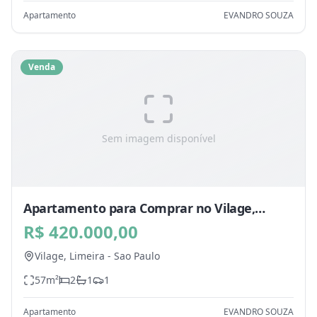
Apartamento
EVANDRO SOUZA
Venda
Sem imagem disponível
Apartamento para Comprar no Vilage,
Limeira - SP
R$ 420.000,00
Vilage,
Limeira
-
Sao Paulo
57
m²
2
1
1
Apartamento
EVANDRO SOUZA