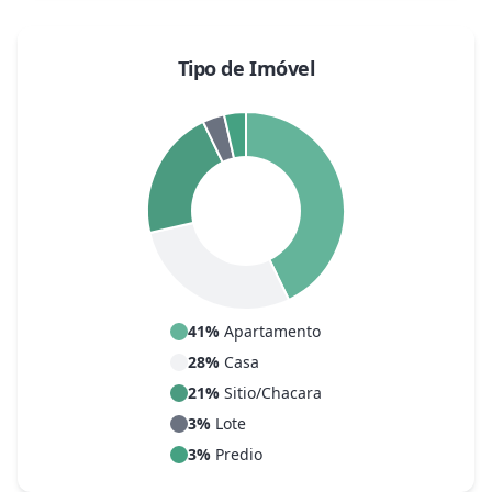
Tipo de Imóvel
41
%
Apartamento
28
%
Casa
21
%
Sitio/Chacara
3
%
Lote
3
%
Predio