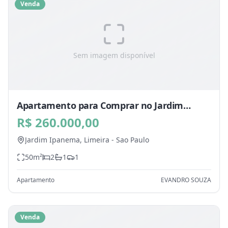
Venda
Sem imagem disponível
Apartamento para Comprar no Jardim
Ipanema, Limeira - SP
R$ 260.000,00
Jardim Ipanema,
Limeira
-
Sao Paulo
50
m²
2
1
1
Apartamento
EVANDRO SOUZA
Venda