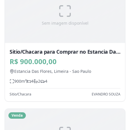
Sem imagem disponível
Sitio/Chacara para Comprar no Estancia Das
Flores, Limeira - SP
R$ 900.000,00
Estancia Das Flores,
Limeira
-
Sao Paulo
900
m²
4
2
4
Sitio/Chacara
EVANDRO SOUZA
Venda