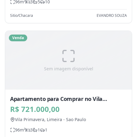
96
m²
3
5
10
Sitio/Chacara
EVANDRO SOUZA
Venda
Sem imagem disponível
Apartamento para Comprar no Vila
Primavera, Limeira - SP
R$ 721.000,00
Vila Primavera,
Limeira
-
Sao Paulo
96
m²
3
1
1