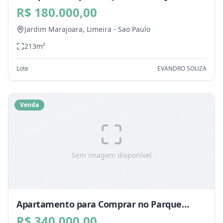
Limeira - SP
R$ 180.000,00
Jardim Marajoara,
Limeira
-
Sao Paulo
213
m²
Lote
EVANDRO SOUZA
Venda
Sem imagem disponível
Apartamento para Comprar no Parque
Egisto Ragazzo, Limeira - SP
R$ 340.000,00