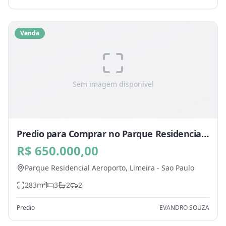
Venda
Sem imagem disponível
Predio para Comprar no Parque Residencial
Aeroporto, Limeira - SP
R$ 650.000,00
Parque Residencial Aeroporto,
Limeira
-
Sao Paulo
283
m²
3
2
2
Predio
EVANDRO SOUZA