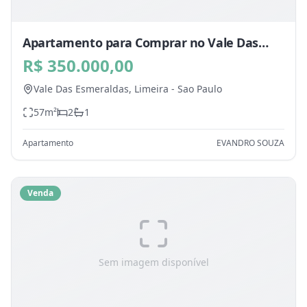
Apartamento para Comprar no Vale Das
Esmeraldas, Limeira - SP
R$ 350.000,00
Vale Das Esmeraldas,
Limeira
-
Sao Paulo
57
m²
2
1
Apartamento
EVANDRO SOUZA
Venda
Sem imagem disponível