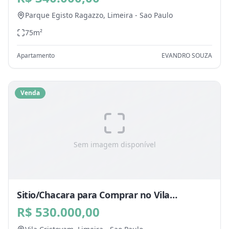
Parque Egisto Ragazzo,
Limeira
-
Sao Paulo
75
m²
Apartamento
EVANDRO SOUZA
Venda
Sem imagem disponível
Sitio/Chacara para Comprar no Vila
Cristovam, Limeira - SP
R$ 530.000,00