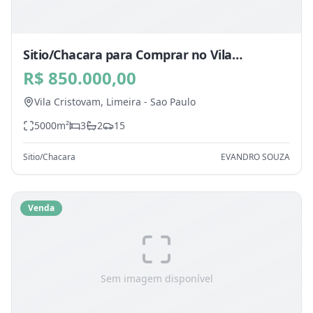
Sitio/Chacara para Comprar no Vila
Cristovam, Limeira - SP
R$ 850.000,00
Vila Cristovam,
Limeira
-
Sao Paulo
5000
m²
3
2
15
Sitio/Chacara
EVANDRO SOUZA
Venda
Sem imagem disponível