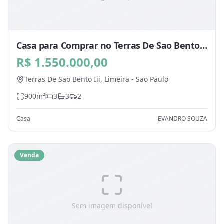
Casa para Comprar no Terras De Sao Bento
Iii, Limeira - SP
R$ 1.550.000,00
Terras De Sao Bento Iii,
Limeira
-
Sao Paulo
900
m²
3
3
2
Casa
EVANDRO SOUZA
Venda
Sem imagem disponível