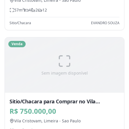
Vila Cristovam,
Limeira
-
Sao Paulo
57
m²
4
2
12
Sitio/Chacara
EVANDRO SOUZA
Venda
Sem imagem disponível
Sitio/Chacara para Comprar no Vila
Cristovam, Limeira - SP
R$ 750.000,00
Vila Cristovam,
Limeira
-
Sao Paulo