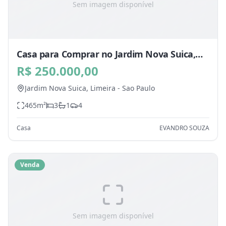
Sem imagem disponível
Casa para Comprar no Jardim Nova Suica,
Limeira - SP
R$ 250.000,00
Jardim Nova Suica,
Limeira
-
Sao Paulo
465
m²
3
1
4
Casa
EVANDRO SOUZA
Venda
Sem imagem disponível