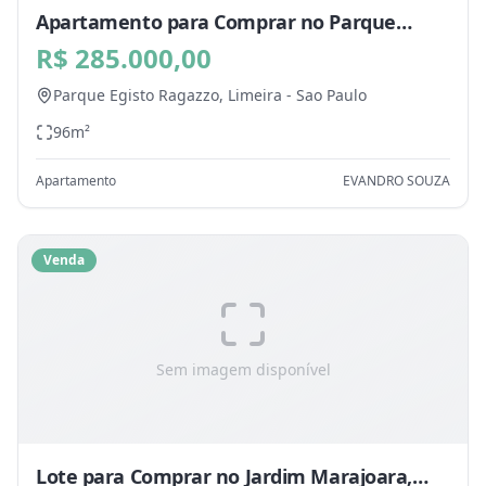
Apartamento para Comprar no Parque
Egisto Ragazzo, Limeira - SP
R$ 285.000,00
Parque Egisto Ragazzo,
Limeira
-
Sao Paulo
96
m²
Apartamento
EVANDRO SOUZA
Venda
Sem imagem disponível
Lote para Comprar no Jardim Marajoara,