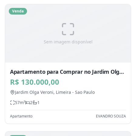
Venda
Sem imagem disponível
Apartamento para Comprar no Jardim Olga
Veroni, Limeira - SP
R$ 130.000,00
Jardim Olga Veroni,
Limeira
-
Sao Paulo
57
m²
2
1
Apartamento
EVANDRO SOUZA