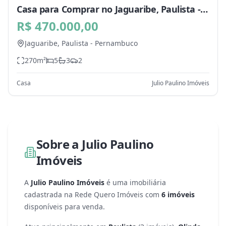
Casa para Comprar no Jaguaribe, Paulista -
PE
R$ 470.000,00
Jaguaribe,
Paulista
-
Pernambuco
270
m²
5
3
2
Casa
Julio Paulino Imóveis
Sobre a
Julio Paulino
Imóveis
A
Julio Paulino Imóveis
é uma
imobiliária
cadastrada na Rede Quero Imóveis com
6
imóveis
disponíveis
para venda
.