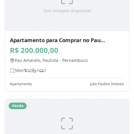
Sem imagem disponível
Apartamento para Comprar no Pau
Amarelo, Paulista - PE
R$ 200.000,00
Pau Amarelo,
Paulista
-
Pernambuco
50
m²
2
1
1
Apartamento
Julio Paulino Imóveis
Venda