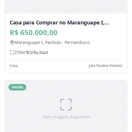
Casa para Comprar no Maranguape I,
Paulista - PE
R$ 650.000,00
Maranguape I,
Paulista
-
Pernambuco
270
m²
5
3
4
Casa
Julio Paulino Imóveis
Venda
Sem imagem disponível