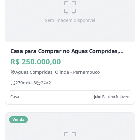
Sem imagem disponível
Casa para Comprar no Aguas Compridas,
Olinda - PE
R$ 250.000,00
Aguas Compridas,
Olinda
-
Pernambuco
270
m²
3
2
2
Casa
Julio Paulino Imóveis
Venda