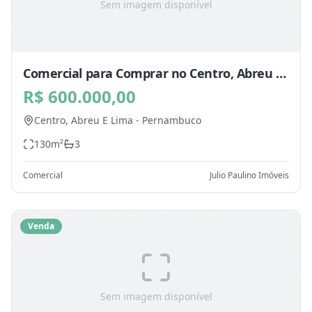
Sem imagem disponível
Comercial para Comprar no Centro, Abreu E
Lima - PE
R$ 600.000,00
Centro,
Abreu E Lima
-
Pernambuco
130
m²
3
Comercial
Julio Paulino Imóveis
Venda
Sem imagem disponível