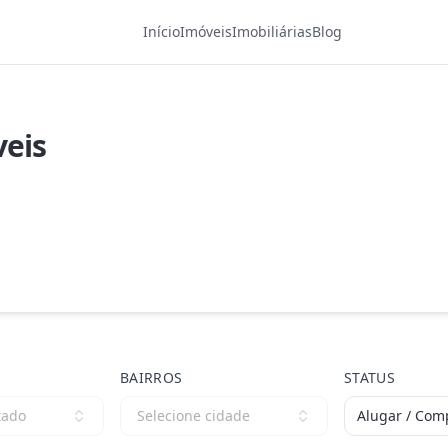
Início
Imóveis
Imobiliárias
Blog
eis
BAIRROS
STATUS
tado
Selecione cidade
Alugar / Com