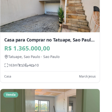
Casa para Comprar no Tatuape, Sao Paulo
- SP
R$ 1.365.000,00
Tatuape,
Sao Paulo
-
Sao Paulo
163
m²
3
4
10
Casa
Marck Jesus
Venda