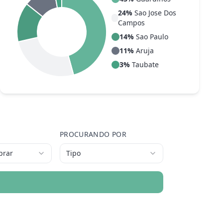
24
%
Sao Jose Dos
Campos
14
%
Sao Paulo
11
%
Aruja
3
%
Taubate
PROCURANDO POR
prar
Tipo