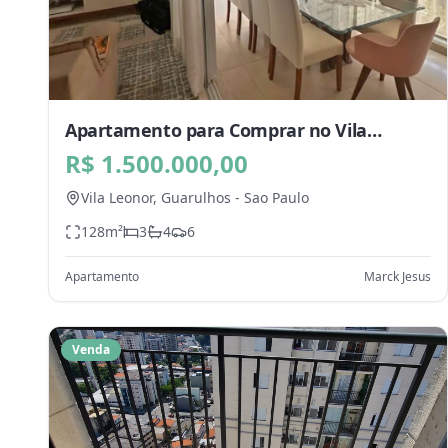
Apartamento para Comprar no Vila
Leonor, Guarulhos - SP
R$ 1.500.000,00
Vila Leonor,
Guarulhos
-
Sao Paulo
128
m²
3
4
6
Apartamento
Marck Jesus
Venda