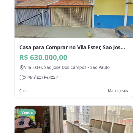
Casa para Comprar no Vila Ester, Sao Jose
Dos Campos - SP
R$ 630.000,00
Vila Ester,
Sao Jose Dos Campos
-
Sao Paulo
229
m²
3
3
2
Casa
Marck Jesus
Venda