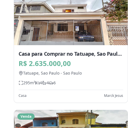
Casa para Comprar no Tatuape, Sao Paulo
- SP
R$ 2.635.000,00
Tatuape,
Sao Paulo
-
Sao Paulo
295
m²
4
4
6
Casa
Marck Jesus
Venda