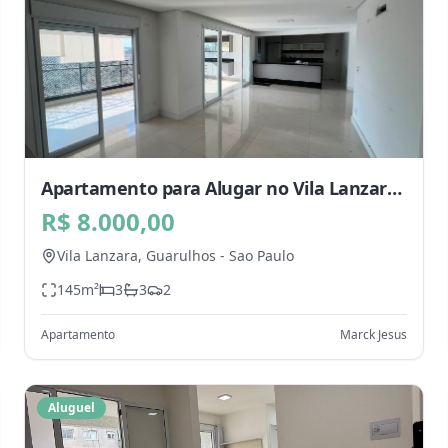
Apartamento para Alugar no Vila Lanzara,
Guarulhos - SP
R$ 8.000,00
Vila Lanzara,
Guarulhos
-
Sao Paulo
145
m²
3
3
2
Apartamento
Marck Jesus
Aluguel