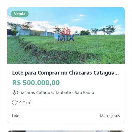
Venda
Lote para Comprar no Chacaras Catagua,
Taubate - SP
R$ 500.000,00
Chacaras Catagua,
Taubate
-
Sao Paulo
1421
m²
Lote
Marck Jesus