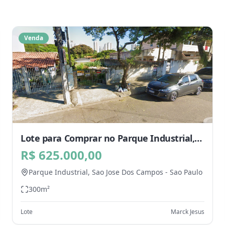
Venda
Lote para Comprar no Parque Industrial,
Sao Jose Dos Campos - SP
R$ 625.000,00
Parque Industrial,
Sao Jose Dos Campos
-
Sao Paulo
300
m²
Lote
Marck Jesus