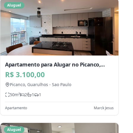
Aluguel
Apartamento para Alugar no Picanco,
Guarulhos - SP
R$ 3.100,00
Picanco,
Guarulhos
-
Sao Paulo
50
m²
2
1
1
Apartamento
Marck Jesus
Aluguel