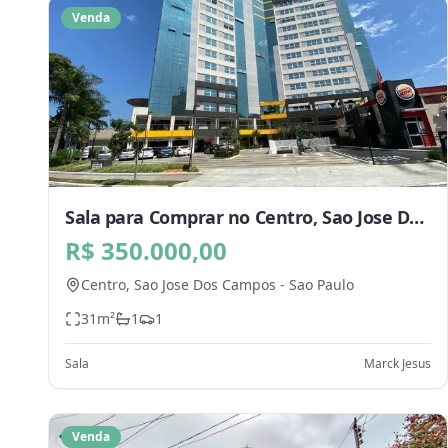
Venda
Sala para Comprar no Centro, Sao Jose Dos
Campos - SP
R$ 350.000,00
Centro,
Sao Jose Dos Campos
-
Sao Paulo
31
m²
1
1
Sala
Marck Jesus
Venda