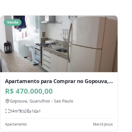
Venda
Apartamento para Comprar no Gopouva,
Guarulhos - SP
R$ 470.000,00
Gopouva,
Guarulhos
-
Sao Paulo
54
m²
2
1
1
Apartamento
Marck Jesus