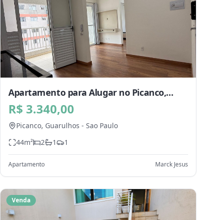
Apartamento para Alugar no Picanco,
Guarulhos - SP
R$ 3.340,00
Picanco,
Guarulhos
-
Sao Paulo
44
m²
2
1
1
Apartamento
Marck Jesus
Venda