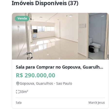
Imóveis Disponíveis (
37
)
Venda
Sala para Comprar no Gopouva, Guarulhos
- SP
R$ 290.000,00
Gopouva,
Guarulhos
-
Sao Paulo
33
m²
Sala
Marck Jesus