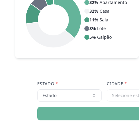
32
%
Apartamento
32
%
Casa
11
%
Sala
8
%
Lote
5
%
Galpão
ESTADO
*
CIDADE
*
Estado
Selecione es