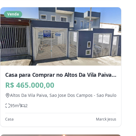
Venda
Casa para Comprar no Altos Da Vila Paiva,
Sao Jose Dos Campos - SP
R$ 465.000,00
Altos Da Vila Paiva,
Sao Jose Dos Campos
-
Sao Paulo
95
m²
2
Casa
Marck Jesus