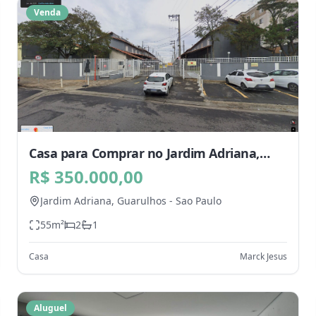
Venda
Casa para Comprar no Jardim Adriana,
Guarulhos - SP
R$ 350.000,00
Jardim Adriana,
Guarulhos
-
Sao Paulo
55
m²
2
1
Casa
Marck Jesus
Aluguel