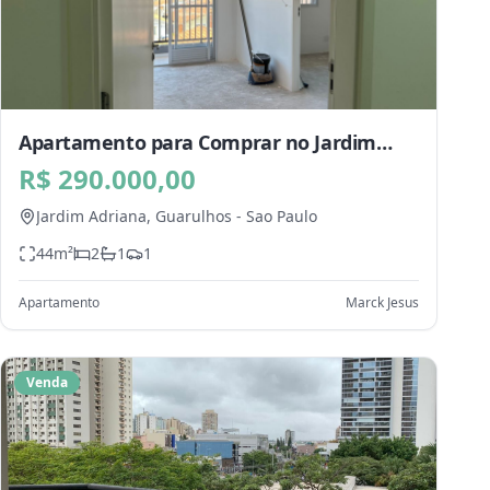
Apartamento para Comprar no Jardim
Adriana, Guarulhos - SP
R$ 290.000,00
Jardim Adriana,
Guarulhos
-
Sao Paulo
44
m²
2
1
1
Apartamento
Marck Jesus
Venda