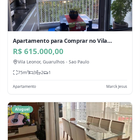
Apartamento para Comprar no Vila
Leonor, Guarulhos - SP
R$ 615.000,00
Vila Leonor,
Guarulhos
-
Sao Paulo
75
m²
3
2
1
Apartamento
Marck Jesus
Aluguel