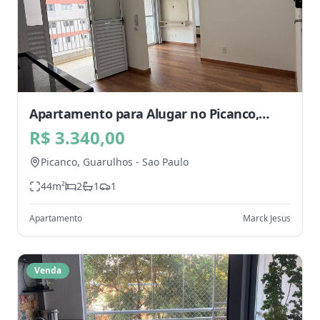
Apartamento para Alugar no Picanco,
Guarulhos - SP
R$ 3.340,00
Picanco,
Guarulhos
-
Sao Paulo
44
m²
2
1
1
Apartamento
Marck Jesus
Venda