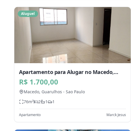
Aluguel
Apartamento para Alugar no Macedo,
Guarulhos - SP
R$ 1.700,00
Macedo,
Guarulhos
-
Sao Paulo
76
m²
2
1
1
Apartamento
Marck Jesus