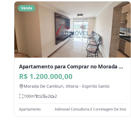
Venda
Apartamento para Comprar no Morada De
Camburi, Vitoria - ES
R$ 1.200.000,00
Morada De Camburi,
Vitoria
-
Espirito Santo
100
m²
2
2
2
Apartamento
Adimovel Consultoria E Corretagem De Imo