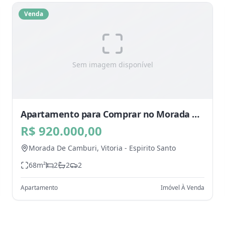
Venda
Sem imagem disponível
Apartamento para Comprar no Morada De
Camburi, Vitoria - ES
R$ 920.000,00
Morada De Camburi,
Vitoria
-
Espirito Santo
68
m²
2
2
2
Apartamento
Imóvel À Venda