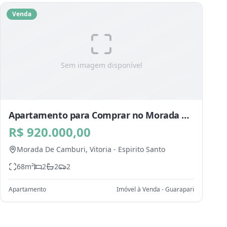
Venda
Sem imagem disponível
Apartamento para Comprar no Morada De
Camburi, Vitoria - ES
R$ 920.000,00
Morada De Camburi,
Vitoria
-
Espirito Santo
68
m²
2
2
2
Apartamento
Imóvel à Venda - Guarapari