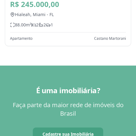
Miami - FL
R$ 245.000,00
Hialeah,
Miami
-
FL
88.00
m²
2
2
1
Apartamento
Castano Martorani
É uma imobiliária?
Faça parte da maior rede de imóveis do
Brasil
Cadastre sua Imobiliária