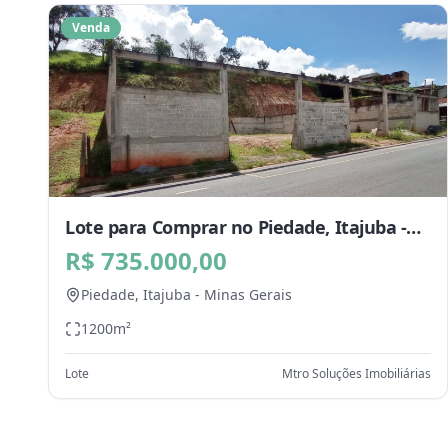
Venda
Lote para Comprar no Piedade, Itajuba -
MG
R$ 735.000,00
Piedade,
Itajuba
-
Minas Gerais
1200
m²
Lote
Mtro Soluções Imobiliárias