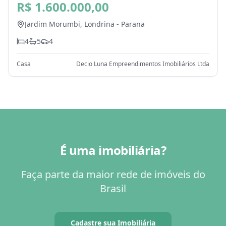
Londrina - PR
R$ 1.600.000,00
Jardim Morumbi,
Londrina
-
Parana
4
5
4
Casa
Decio Luna Empreendimentos Imobiliários Ltda
É uma imobiliária?
Faça parte da maior rede de imóveis do
Brasil
Cadastre sua Imobiliária