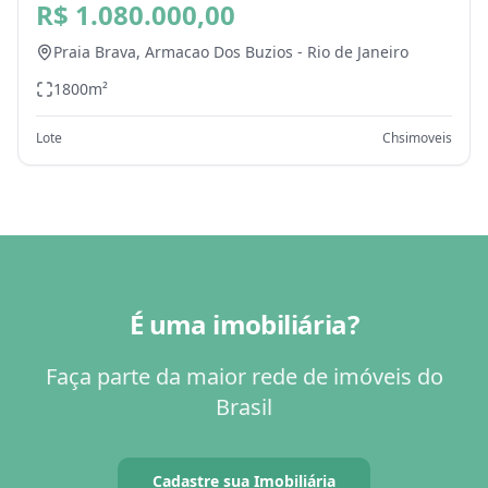
Dos Buzios - RJ
R$ 1.080.000,00
Praia Brava,
Armacao Dos Buzios
-
Rio de Janeiro
1800
m²
Lote
Chsimoveis
É uma imobiliária?
Faça parte da maior rede de imóveis do
Brasil
Cadastre sua Imobiliária