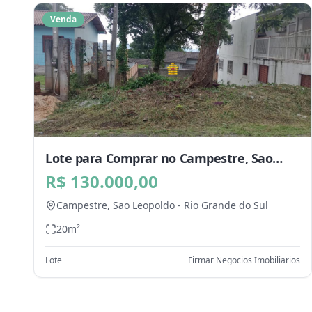
Venda
Lote para Comprar no Campestre, Sao
Leopoldo - RS
R$ 130.000,00
Campestre,
Sao Leopoldo
-
Rio Grande do Sul
20
m²
Lote
Firmar Negocios Imobiliarios