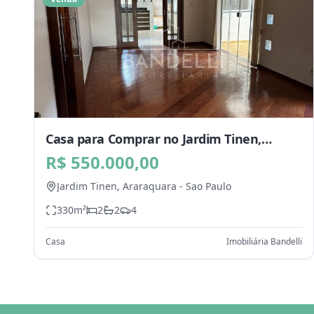
Casa para Comprar no Jardim Tinen,
Araraquara - SP
R$ 550.000,00
Jardim Tinen,
Araraquara
-
Sao Paulo
330
m²
2
2
4
Casa
Imobiliária Bandelli