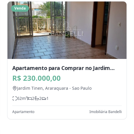
Venda
Apartamento para Comprar no Jardim
Tinen, Araraquara - SP
R$ 230.000,00
Jardim Tinen,
Araraquara
-
Sao Paulo
62
m²
2
2
1
Apartamento
Imobiliária Bandelli