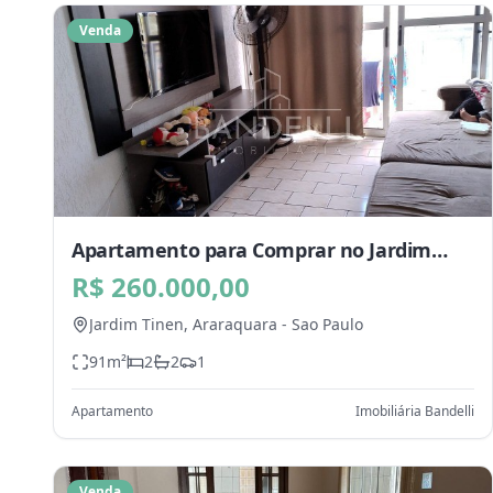
Venda
Apartamento para Comprar no Jardim
Tinen, Araraquara - SP
R$ 260.000,00
Jardim Tinen,
Araraquara
-
Sao Paulo
91
m²
2
2
1
Apartamento
Imobiliária Bandelli
Venda