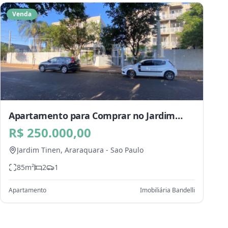
Venda
Apartamento para Comprar no Jardim
Tinen, Araraquara - SP
R$ 250.000,00
Jardim Tinen,
Araraquara
-
Sao Paulo
85
m²
2
1
Apartamento
Imobiliária Bandelli