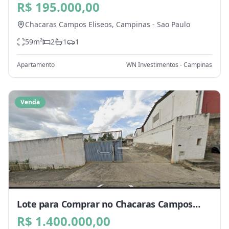
Campos Eliseos, Campinas - SP
R$ 195.000,00
Chacaras Campos Eliseos,
Campinas
-
Sao Paulo
59
m²
2
1
1
Apartamento
WN Investimentos - Campinas
Venda
Lote para Comprar no Chacaras Campos
Eliseos, Campinas - SP
R$ 1.400.000,00