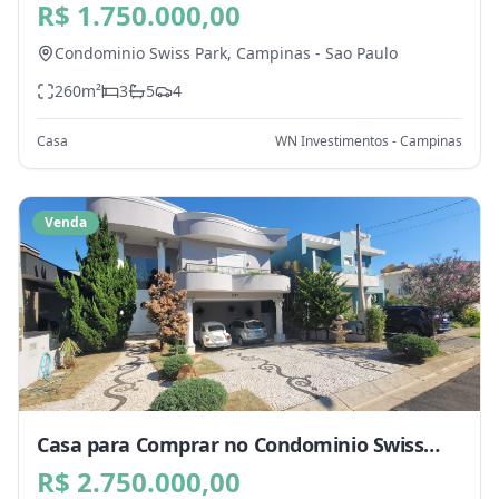
Park, Campinas - SP
R$ 1.750.000,00
Condominio Swiss Park,
Campinas
-
Sao Paulo
260
m²
3
5
4
Casa
WN Investimentos - Campinas
Venda
Casa para Comprar no Condominio Swiss
Park, Campinas - SP
R$ 2.750.000,00