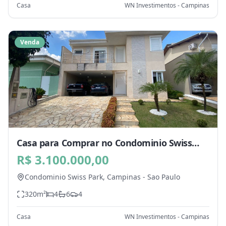
Casa
WN Investimentos - Campinas
Venda
Casa para Comprar no Condominio Swiss
Park, Campinas - SP
R$ 3.100.000,00
Condominio Swiss Park,
Campinas
-
Sao Paulo
320
m²
4
6
4
Casa
WN Investimentos - Campinas