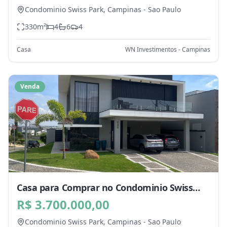
Condominio Swiss Park,
Campinas
-
Sao Paulo
330
m²
4
6
4
Casa
WN Investimentos - Campinas
Venda
Casa para Comprar no Condominio Swiss
Park, Campinas - SP
R$ 3.700.000,00
Condominio Swiss Park,
Campinas
-
Sao Paulo