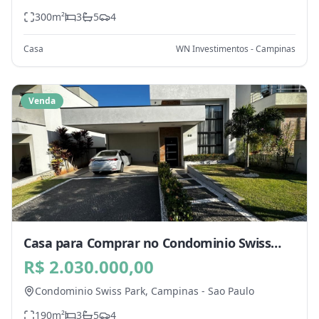
300
m²
3
5
4
Casa
WN Investimentos - Campinas
Venda
Casa para Comprar no Condominio Swiss
Park, Campinas - SP
R$ 2.030.000,00
Condominio Swiss Park,
Campinas
-
Sao Paulo
190
m²
3
5
4