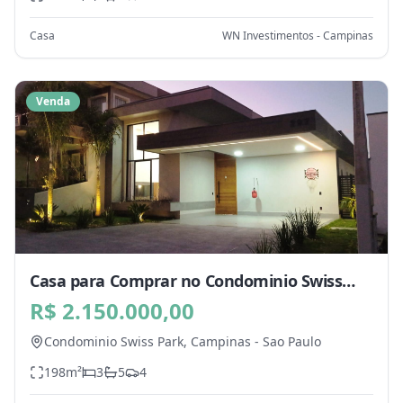
Casa
WN Investimentos - Campinas
Venda
Casa para Comprar no Condominio Swiss
Park, Campinas - SP
R$ 2.150.000,00
Condominio Swiss Park,
Campinas
-
Sao Paulo
198
m²
3
5
4