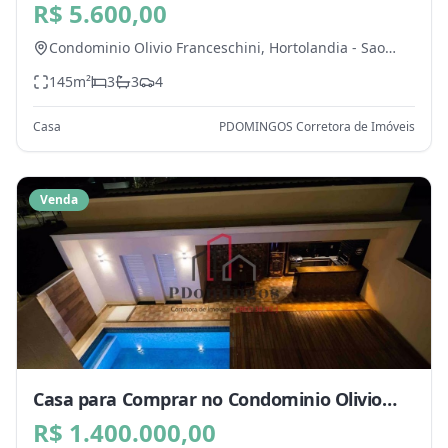
Franceschini, Hortolandia - SP
R$ 5.600,00
Condominio Olivio Franceschini,
Hortolandia
-
Sao
Paulo
145
m²
3
3
4
Casa
PDOMINGOS Corretora de Imóveis
Venda
Casa para Comprar no Condominio Olivio
Franceschini, Hortolandia - SP
R$ 1.400.000,00