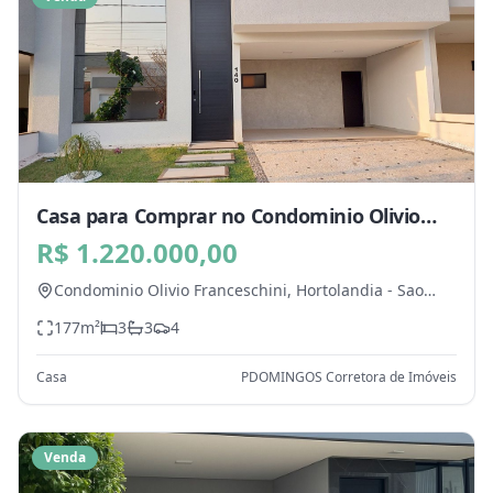
Casa para Comprar no Condominio Olivio
Franceschini, Hortolandia - SP
R$ 1.220.000,00
Condominio Olivio Franceschini,
Hortolandia
-
Sao
Paulo
177
m²
3
3
4
Casa
PDOMINGOS Corretora de Imóveis
Venda