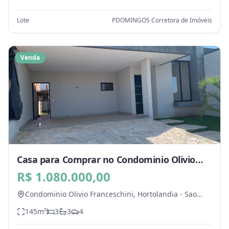
Lote
PDOMINGOS Corretora de Imóveis
Venda
Casa para Comprar no Condominio Olivio
Franceschini, Hortolandia - SP
R$ 1.080.000,00
Condominio Olivio Franceschini,
Hortolandia
-
Sao
Paulo
145
m²
3
3
4