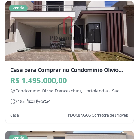
Venda
Casa para Comprar no Condominio Olivio
Franceschini, Hortolandia - SP
R$ 1.495.000,00
Condominio Olivio Franceschini,
Hortolandia
-
Sao
Paulo
218
m²
3
5
4
Casa
PDOMINGOS Corretora de Imóveis
Venda