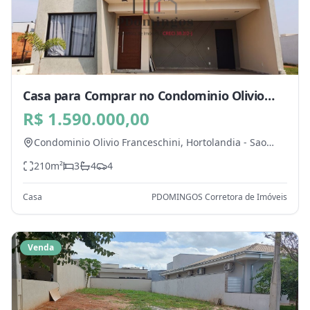
Casa para Comprar no Condominio Olivio
Franceschini, Hortolandia - SP
R$ 1.590.000,00
Condominio Olivio Franceschini,
Hortolandia
-
Sao
Paulo
210
m²
3
4
4
Casa
PDOMINGOS Corretora de Imóveis
Venda