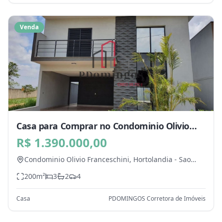
Venda
Casa para Comprar no Condominio Olivio
Franceschini, Hortolandia - SP
R$ 1.390.000,00
Condominio Olivio Franceschini,
Hortolandia
-
Sao
Paulo
200
m²
3
2
4
Casa
PDOMINGOS Corretora de Imóveis