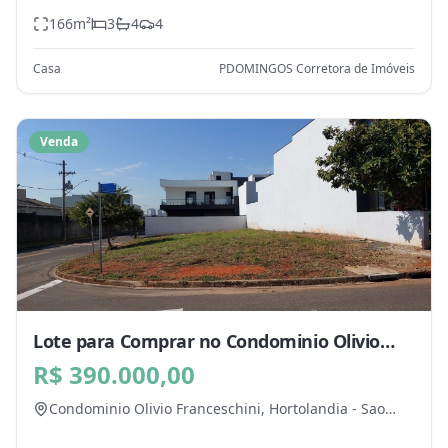
Paulo
166
m²
3
4
4
Casa
PDOMINGOS Corretora de Imóveis
Venda
Lote para Comprar no Condominio Olivio
Franceschini, Hortolandia - SP
R$ 390.000,00
Condominio Olivio Franceschini,
Hortolandia
-
Sao
Paulo