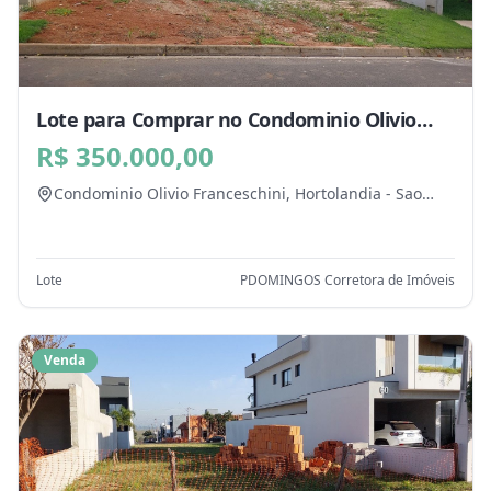
Lote para Comprar no Condominio Olivio
Franceschini, Hortolandia - SP
R$ 350.000,00
Condominio Olivio Franceschini,
Hortolandia
-
Sao
Paulo
Lote
PDOMINGOS Corretora de Imóveis
Venda