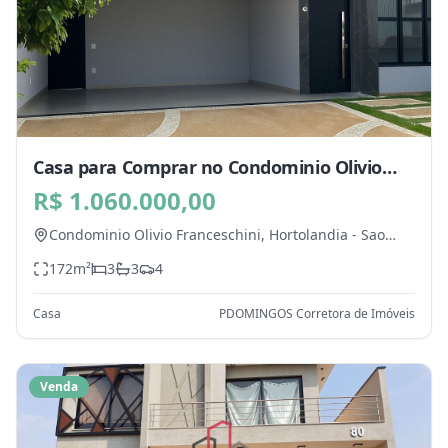
Casa para Comprar no Condominio Olivio
Franceschini, Hortolandia - SP
R$ 1.060.000,00
Condominio Olivio Franceschini,
Hortolandia
-
Sao
Paulo
172
m²
3
3
4
Casa
PDOMINGOS Corretora de Imóveis
Venda