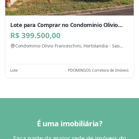
Lote para Comprar no Condominio Olivio
Franceschini, Hortolandia - SP
R$ 399.500,00
Condominio Olivio Franceschini,
Hortolandia
-
Sao
Paulo
Lote
PDOMINGOS Corretora de Imóveis
É uma imobiliária?
Faça parte da maior rede de imóveis do