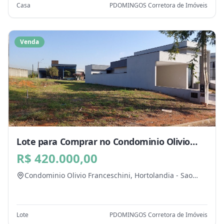
Casa
PDOMINGOS Corretora de Imóveis
Venda
Lote para Comprar no Condominio Olivio
Franceschini, Hortolandia - SP
R$ 420.000,00
Condominio Olivio Franceschini,
Hortolandia
-
Sao
Paulo
Lote
PDOMINGOS Corretora de Imóveis