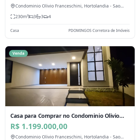
Condominio Olivio Franceschini,
Hortolandia
-
Sao
Paulo
230
m²
3
3
4
Casa
PDOMINGOS Corretora de Imóveis
Venda
Casa para Comprar no Condominio Olivio
Franceschini, Hortolandia - SP
R$ 1.199.000,00
Condominio Olivio Franceschini,
Hortolandia
-
Sao