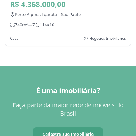
- SP
R$ 4.368.000,00
Porto Alpina,
Igarata
-
Sao Paulo
740
m²
7
11
10
Casa
X7 Negocios Imobiliarios
É uma imobiliária?
Faça parte da maior rede de imóveis do
Brasil
Cadastre sua Imobiliária