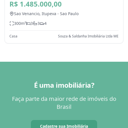
Itupeva - SP
R$ 1.485.000,00
Sao Venancio,
Itupeva
-
Sao Paulo
300
m²
3
3
4
Casa
Souza & Saldanha Imobiliária Ltda ME
É uma imobiliária?
Faça parte da maior rede de imóveis do
Brasil
Cadastre sua Imobiliária