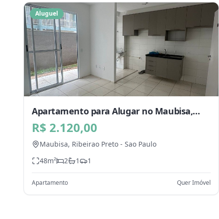
Aluguel
Apartamento para Alugar no Maubisa,
Ribeirao Preto - SP
R$ 2.120,00
Maubisa,
Ribeirao Preto
-
Sao Paulo
48
m²
2
1
1
Apartamento
Quer Imóvel