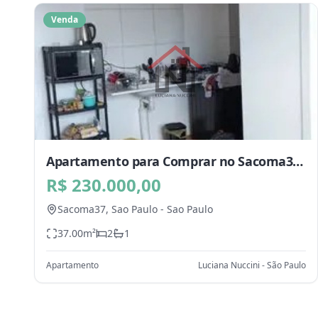
Venda
Apartamento para Comprar no Sacoma37,
Sao Paulo - SP
R$ 230.000,00
Sacoma37,
Sao Paulo
-
Sao Paulo
37.00
m²
2
1
Apartamento
Luciana Nuccini - São Paulo