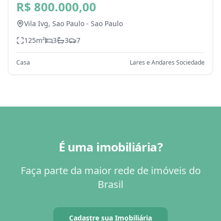
SP
R$ 800.000,00
Vila Ivg,
Sao Paulo
-
Sao Paulo
125
m²
3
3
7
Casa
Lares e Andares Sociedade
É uma imobiliária?
Faça parte da maior rede de imóveis do
Brasil
Cadastre sua Imobiliária