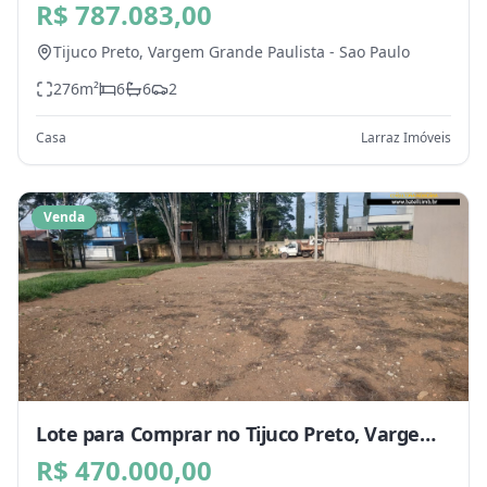
Grande Paulista - SP
R$ 787.083,00
Tijuco Preto,
Vargem Grande Paulista
-
Sao Paulo
276
m²
6
6
2
Casa
Larraz Imóveis
Venda
Lote para Comprar no Tijuco Preto, Vargem
Grande Paulista - SP
R$ 470.000,00