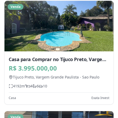
Venda
Casa para Comprar no Tijuco Preto, Vargem
Grande Paulista - SP
R$ 3.995.000,00
Tijuco Preto,
Vargem Grande Paulista
-
Sao Paulo
4192
m²
4
6
10
Casa
Exata Invest
Venda