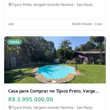
Tijuco Preto,
Vargem Grande Paulista
-
Sao Paulo
Lote
Batelli Imóveis - Cotia
Venda
Casa para Comprar no Tijuco Preto, Vargem
Grande Paulista - SP
R$ 3.995.000,00
Tijuco Preto,
Vargem Grande Paulista
-
Sao Paulo