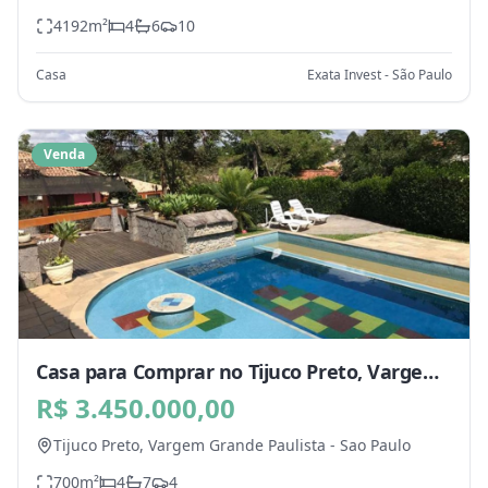
4192
m²
4
6
10
Casa
Exata Invest - São Paulo
Venda
Casa para Comprar no Tijuco Preto, Vargem
Grande Paulista - SP
R$ 3.450.000,00
Tijuco Preto,
Vargem Grande Paulista
-
Sao Paulo
700
m²
4
7
4