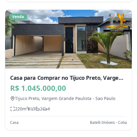
Venda
Casa para Comprar no Tijuco Preto, Vargem
Grande Paulista - SP
R$ 1.045.000,00
Tijuco Preto,
Vargem Grande Paulista
-
Sao Paulo
220
m²
3
2
4
Casa
Batelli Imóveis - Cotia