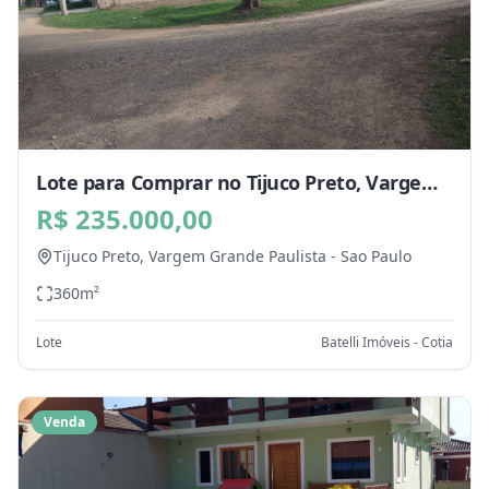
Lote para Comprar no Tijuco Preto, Vargem
Grande Paulista - SP
R$ 235.000,00
Tijuco Preto,
Vargem Grande Paulista
-
Sao Paulo
360
m²
Lote
Batelli Imóveis - Cotia
Venda