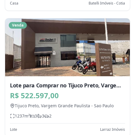
Casa
Batelli Imóveis - Cotia
Venda
Lote para Comprar no Tijuco Preto, Vargem
Grande Paulista - SP
R$ 522.597,00
Tijuco Preto,
Vargem Grande Paulista
-
Sao Paulo
1237
m²
3
3
2
Lote
Larraz Imóveis