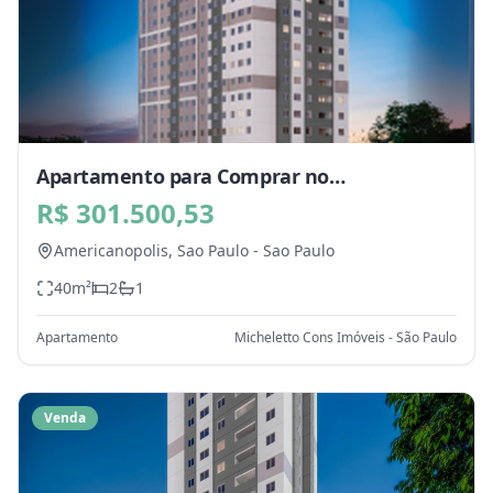
Apartamento para Comprar no
Americanopolis, Sao Paulo - SP
R$ 301.500,53
Americanopolis,
Sao Paulo
-
Sao Paulo
40
m²
2
1
Apartamento
Micheletto Cons Imóveis - São Paulo
Venda