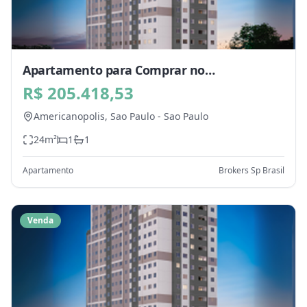
Apartamento para Comprar no
Americanopolis, Sao Paulo - SP
R$ 205.418,53
Americanopolis,
Sao Paulo
-
Sao Paulo
24
m²
1
1
Apartamento
Brokers Sp Brasil
Venda