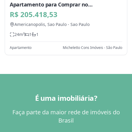
Apartamento para Comprar no
Americanopolis, Sao Paulo - SP
R$ 205.418,53
Americanopolis,
Sao Paulo
-
Sao Paulo
24
m²
1
1
Apartamento
Micheletto Cons Imóveis - São Paulo
É uma imobiliária?
Faça parte da maior rede de imóveis do
Brasil