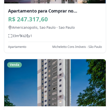
Apartamento para Comprar no
Americanopolis, Sao Paulo - SP
R$ 247.317,60
Americanopolis,
Sao Paulo
-
Sao Paulo
33
m²
2
1
Apartamento
Micheletto Cons Imóveis - São Paulo
Venda