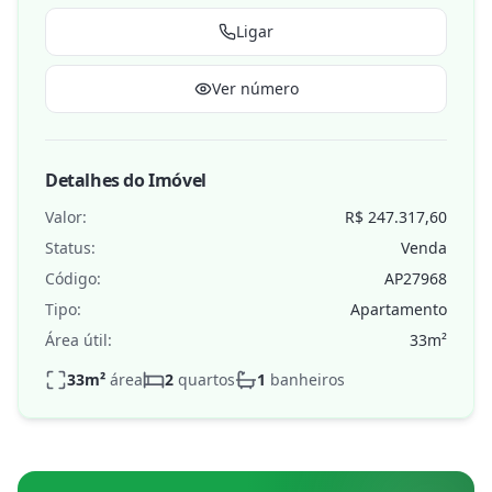
Ligar
Ver número
Detalhes do Imóvel
Valor:
R$ 247.317,60
Status:
Venda
Código:
AP27968
Tipo:
Apartamento
Área útil:
33
m²
33
m²
área
2
quartos
1
banheiros