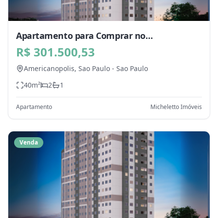
Apartamento para Comprar no
Americanopolis, Sao Paulo - SP
R$ 301.500,53
Americanopolis,
Sao Paulo
-
Sao Paulo
40
m²
2
1
Apartamento
Micheletto Imóveis
Venda