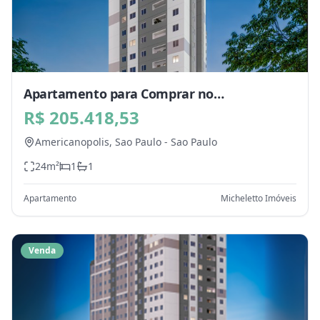
Apartamento para Comprar no
Americanopolis, Sao Paulo - SP
R$ 205.418,53
Americanopolis,
Sao Paulo
-
Sao Paulo
24
m²
1
1
Apartamento
Micheletto Imóveis
Venda