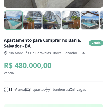
Apartamento para Comprar no Barra,
Venda
Salvador - BA
Rua Marquês De Caravelas, Barra, Salvador - BA
R$ 480.000,00
Venda
35
m²
área
1
quartos
1
banheiros
1
vagas