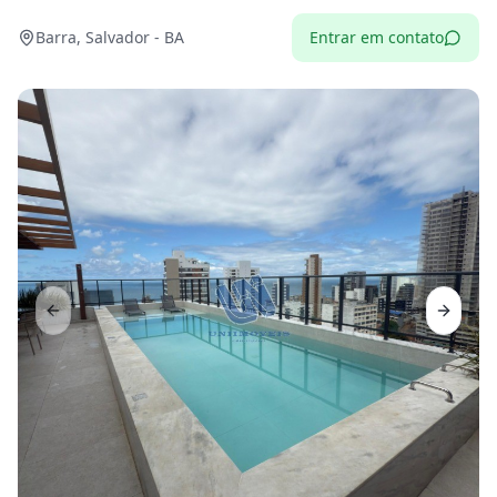
Barra, Salvador - BA
Entrar em contato
Previous slide
Next sl