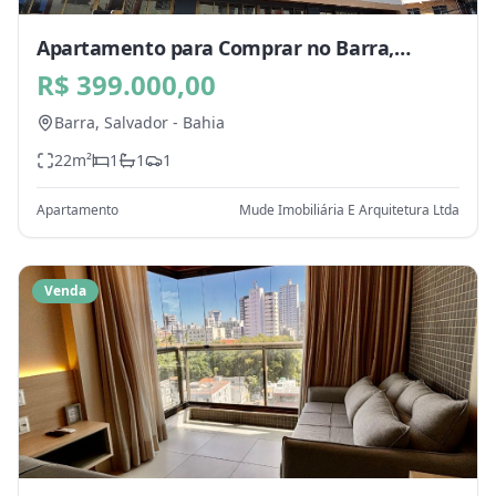
Apartamento para Comprar no Barra,
Salvador - BA
R$ 399.000,00
Barra,
Salvador
-
Bahia
22
m²
1
1
1
Apartamento
Mude Imobiliária E Arquitetura Ltda
Venda