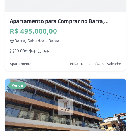
Apartamento para Comprar no Barra,
Salvador - BA
R$ 495.000,00
Barra,
Salvador
-
Bahia
29.00
m²
1
1
1
Apartamento
Nilva Freitas Imóveis - Salvador
Venda