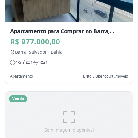
Apartamento para Comprar no Barra,
Salvador - BA
R$ 977.000,00
Barra,
Salvador
-
Bahia
43
m²
1
1
1
Apartamento
Brito E Bitencourt Imoveis
Venda
Sem imagem disponível