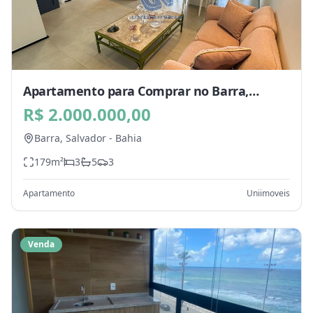
Apartamento para Comprar no Barra,
Salvador - BA
R$ 2.000.000,00
Barra,
Salvador
-
Bahia
179
m²
3
5
3
Apartamento
Uniimoveis
Venda