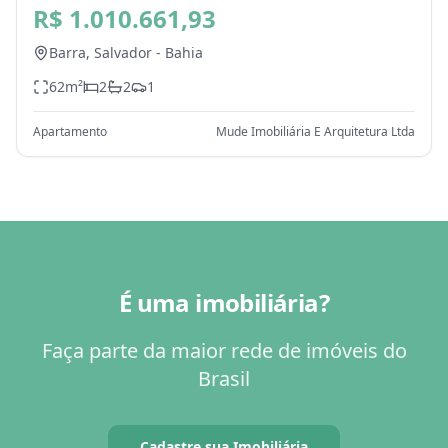
Salvador - BA
R$ 1.010.661,93
Barra,
Salvador
-
Bahia
62
m²
2
2
1
Apartamento
Mude Imobiliária E Arquitetura Ltda
É uma imobiliária?
Faça parte da maior rede de imóveis do
Brasil
Cadastre sua Imobiliária