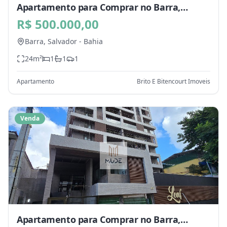
Apartamento para Comprar no Barra,
Salvador - BA
R$ 500.000,00
Barra,
Salvador
-
Bahia
24
m²
1
1
1
Apartamento
Brito E Bitencourt Imoveis
Venda
Apartamento para Comprar no Barra,