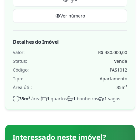
Ver número
Detalhes do Imóvel
Valor:
R$ 480.000,00
Status:
Venda
Código:
PAS1012
Tipo:
Apartamento
Área útil:
35
m²
35
m²
área
1
quartos
1
banheiros
1
vagas
Interessado neste imóvel?