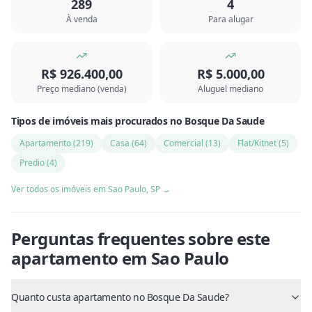
289
4
À venda
Para alugar
R$ 926.400,00
R$ 5.000,00
Preço mediano (venda)
Aluguel mediano
Tipos de imóveis mais procurados
no
Bosque Da Saude
Apartamento
(
219
)
Casa
(
64
)
Comercial
(
13
)
Flat/Kitnet
(
5
)
Predio
(
4
)
Ver todos os imóveis em
Sao Paulo
,
SP
→
Perguntas frequentes sobre este
apartamento
em
Sao Paulo
Quanto custa apartamento no Bosque Da Saude?