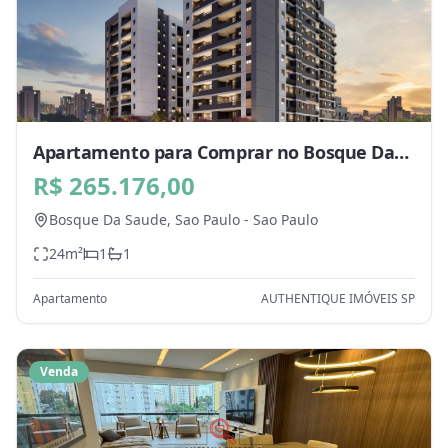
Apartamento para Comprar no Bosque Da
Saude, Sao Paulo - SP
R$ 265.176,00
Bosque Da Saude,
Sao Paulo
-
Sao Paulo
24
m²
1
1
Apartamento
AUTHENTIQUE IMÓVEIS SP
Venda