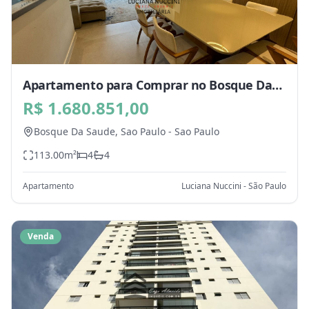
Apartamento para Comprar no Bosque Da
Saude, Sao Paulo - SP
R$ 1.680.851,00
Bosque Da Saude,
Sao Paulo
-
Sao Paulo
113.00
m²
4
4
Apartamento
Luciana Nuccini - São Paulo
Venda