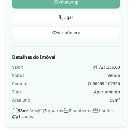
WhatsApp
Ligar
Ver número
Detalhes do Imóvel
Valor:
R$ 721.356,00
Status:
Venda
Código:
O-66469-102556
Tipo:
Apartamento
Área útil:
58
m²
58
m²
área
3
quartos
2
banheiros
1
suítes
1
vagas