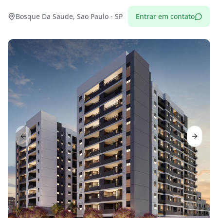
Bosque Da Saude, Sao Paulo - SP
Entrar em contato
Previous slide
Next sl