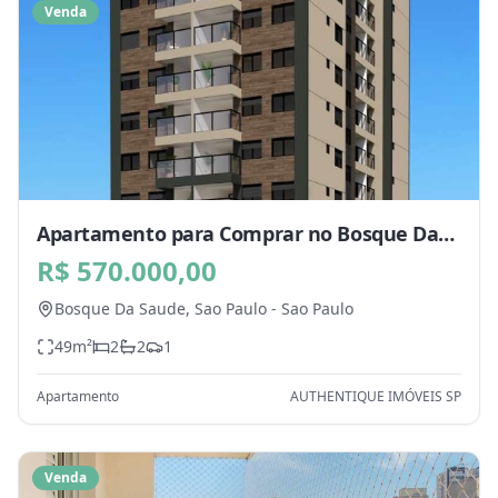
Venda
Apartamento para Comprar no Bosque Da
Saude, Sao Paulo - SP
R$ 570.000,00
Bosque Da Saude,
Sao Paulo
-
Sao Paulo
49
m²
2
2
1
Apartamento
AUTHENTIQUE IMÓVEIS SP
Venda