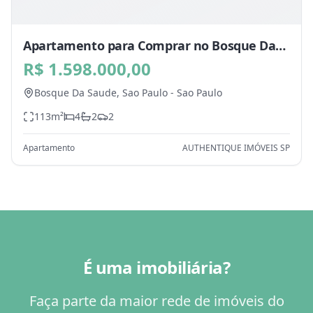
Apartamento para Comprar no Bosque Da
Saude, Sao Paulo - SP
R$ 1.598.000,00
Bosque Da Saude,
Sao Paulo
-
Sao Paulo
113
m²
4
2
2
Apartamento
AUTHENTIQUE IMÓVEIS SP
É uma imobiliária?
Faça parte da maior rede de imóveis do