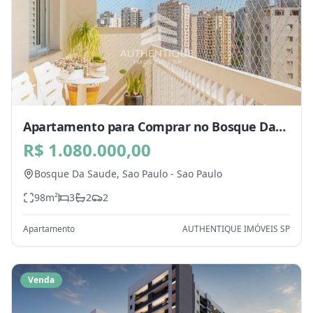
Apartamento para Comprar no Bosque Da
Saude, Sao Paulo - SP
R$ 1.080.000,00
Bosque Da Saude,
Sao Paulo
-
Sao Paulo
98
m²
3
2
2
Apartamento
AUTHENTIQUE IMÓVEIS SP
Venda