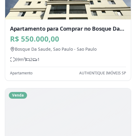
Apartamento para Comprar no Bosque Da
Saude, Sao Paulo - SP
R$ 550.000,00
Bosque Da Saude,
Sao Paulo
-
Sao Paulo
69
m²
2
1
Apartamento
AUTHENTIQUE IMÓVEIS SP
Venda