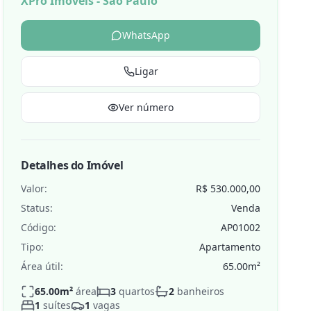
XPro Imóveis - São Paulo
WhatsApp
Ligar
de
Ver número
Detalhes do Imóvel
Valor:
R$ 530.000,00
Status:
Venda
Código:
AP01002
Tipo:
Apartamento
Área útil:
65.00
m²
65.00
m²
área
3
quartos
2
banheiros
1
suítes
1
vagas