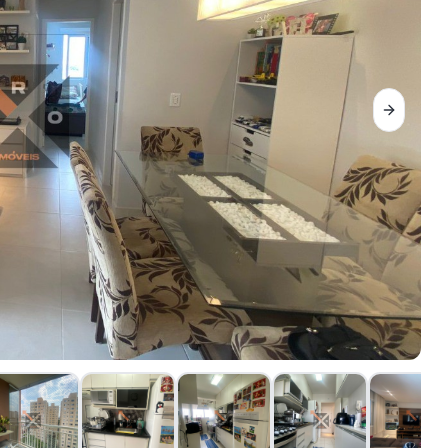
Next sli