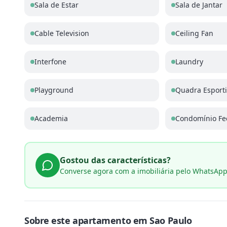
Sala de Estar
Sala de Jantar
Cable Television
Ceiling Fan
Interfone
Laundry
Playground
Quadra Esport
Academia
Condomínio Fe
Gostou das características?
Converse agora com a imobiliária pelo WhatsAp
Sobre este
apartamento
em
Sao Paulo