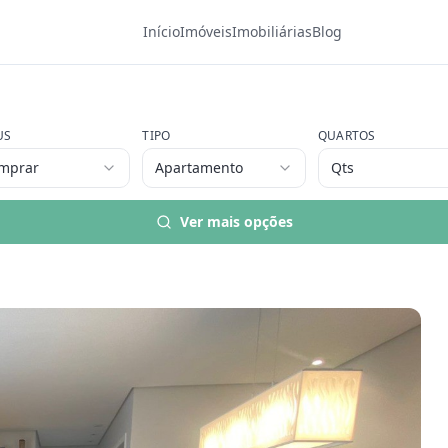
Início
Imóveis
Imobiliárias
Blog
US
TIPO
QUARTOS
mprar
Apartamento
Qts
Ver mais opções