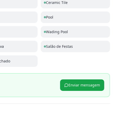
Ceramic Tile
Pool
Wading Pool
iva
Salão de Festas
chado
Enviar mensagem
p