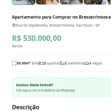
Apartamento para Comprar no Bresser/mooca, 
Rua Do Hipódromo, Bresser/mooca, Sao Paulo - SP
R$ 530.000,00
Venda
65.00
m²
área
3
quartos
2
banheiros
1
vagas
Gostou deste imóvel?
Fale agora com a imobiliária via WhatsApp
Descrição