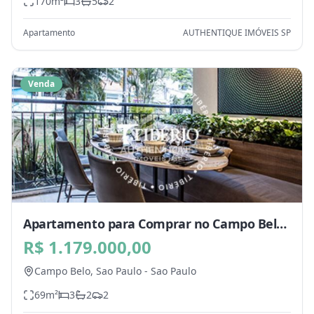
170
m²
3
5
2
Apartamento
AUTHENTIQUE IMÓVEIS SP
Venda
Apartamento para Comprar no Campo Belo,
Sao Paulo - SP
R$ 1.179.000,00
Campo Belo,
Sao Paulo
-
Sao Paulo
69
m²
3
2
2