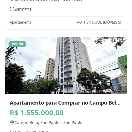
24
m²
1
Apartamento
AUTHENTIQUE IMÓVEIS SP
Venda
Apartamento para Comprar no Campo Belo,
Sao Paulo - SP
R$ 1.555.000,00
Campo Belo,
Sao Paulo
-
Sao Paulo