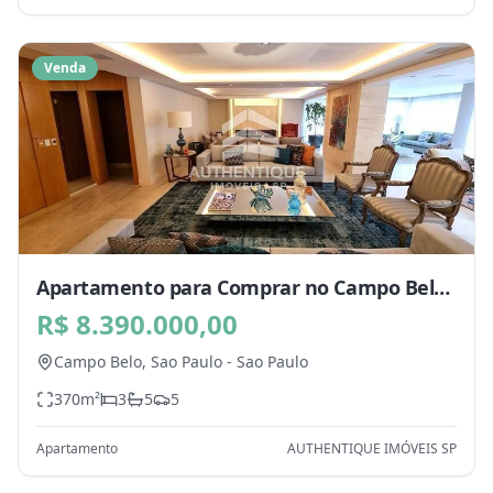
Venda
Apartamento para Comprar no Campo Belo,
Sao Paulo - SP
R$ 8.390.000,00
Campo Belo,
Sao Paulo
-
Sao Paulo
370
m²
3
5
5
Apartamento
AUTHENTIQUE IMÓVEIS SP