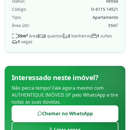
Status:
Venda
Código:
O-6115-14521
Tipo:
Apartamento
Área útil:
55
m²
55
m²
área
2
quartos
2
banheiros
1
suítes
1
vagas
Interessado neste imóvel?
Não perca tempo! Fale agora mesmo com
AUTHENTIQUE IMÓVEIS SP
pelo WhatsApp e tire
todas as suas dúvidas.
Chamar no WhatsApp
Ligar agora