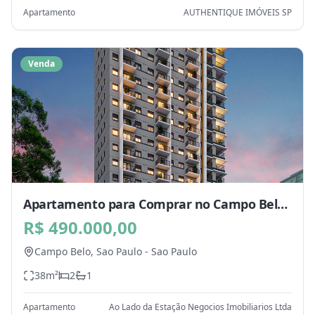
Apartamento
AUTHENTIQUE IMÓVEIS SP
Venda
Apartamento para Comprar no Campo Belo,
Sao Paulo - SP
R$ 490.000,00
Campo Belo,
Sao Paulo
-
Sao Paulo
38
m²
2
1
Apartamento
Ao Lado da Estação Negocios Imobiliarios Ltda