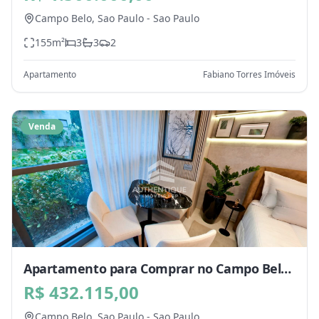
Campo Belo,
Sao Paulo
-
Sao Paulo
155
m²
3
3
2
Apartamento
Fabiano Torres Imóveis
Venda
Apartamento para Comprar no Campo Belo,
Sao Paulo - SP
R$ 432.115,00
Campo Belo,
Sao Paulo
-
Sao Paulo