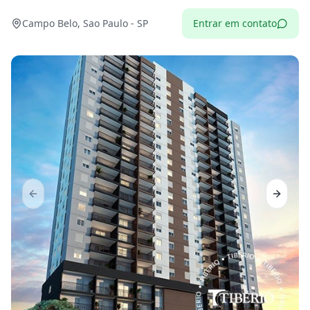
Campo Belo, Sao Paulo - SP
Entrar em contato
Previous slide
Next sl