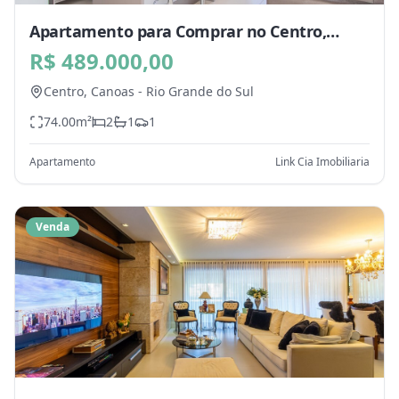
Apartamento para Comprar no Centro,
Canoas - RS
R$ 489.000,00
Centro,
Canoas
-
Rio Grande do Sul
74.00
m²
2
1
1
Apartamento
Link Cia Imobiliaria
Venda