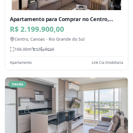
Apartamento para Comprar no Centro,
Canoas - RS
R$ 2.199.900,00
Centro,
Canoas
-
Rio Grande do Sul
166.00
m²
3
8
6
Apartamento
Link Cia Imobiliaria
Venda