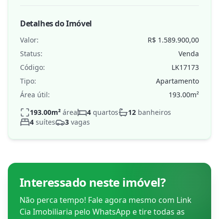
Detalhes do Imóvel
Valor:
R$ 1.589.900,00
Status:
Venda
Código:
LK17173
Tipo:
Apartamento
Área útil:
193.00
m²
193.00
m²
área
4
quartos
12
banheiros
4
suítes
3
vagas
Interessado neste imóvel?
Não perca tempo! Fale agora mesmo com
Link
Cia Imobiliaria
pelo WhatsApp e tire todas as