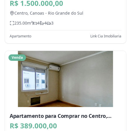
Canoas - RS
R$ 1.500.000,00
Centro,
Canoas
-
Rio Grande do Sul
235.00
m²
4
4
3
Apartamento
Link Cia Imobiliaria
Venda
Apartamento para Comprar no Centro,
Canoas - RS
R$ 389.000,00