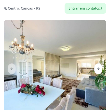
Centro, Canoas - RS
Entrar em contato
Previous slide
Next sl