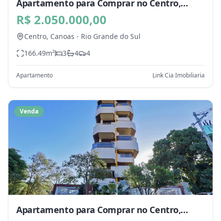
Apartamento para Comprar no Centro,
Canoas - RS
R$ 2.050.000,00
Centro,
Canoas
-
Rio Grande do Sul
166.49
m²
3
4
4
Apartamento
Link Cia Imobiliaria
Venda
Apartamento para Comprar no Centro,