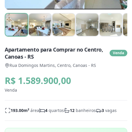
Apartamento para Comprar no Centro,
Venda
Canoas - RS
Rua Domingos Martins, Centro, Canoas - RS
R$ 1.589.900,00
Venda
193.00
m²
área
4
quartos
12
banheiros
3
vagas