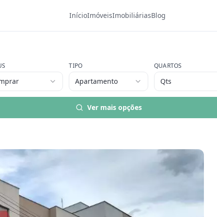
Início
Imóveis
Imobiliárias
Blog
US
TIPO
QUARTOS
mprar
Apartamento
Qts
Ver mais opções