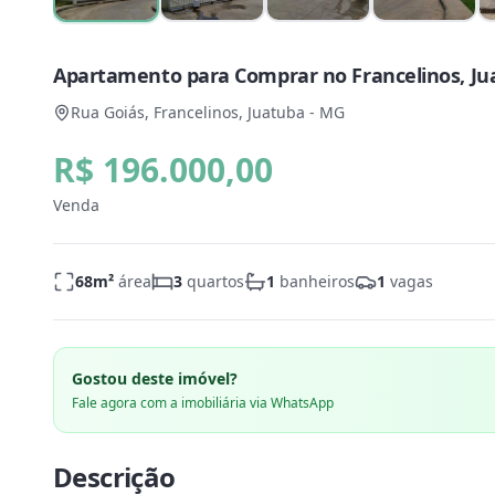
Apartamento para Comprar no Francelinos, Ju
Rua Goiás, Francelinos, Juatuba - MG
R$ 196.000,00
Venda
68
m²
área
3
quartos
1
banheiros
1
vagas
Gostou deste imóvel?
Fale agora com a imobiliária via WhatsApp
Descrição