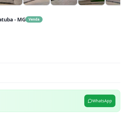
atuba - MG
Venda
WhatsApp