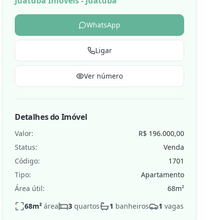
Juatuba Imóveis - Juatuba
WhatsApp
Ligar
de
Ver número
Detalhes do Imóvel
Valor:
R$ 196.000,00
Status:
Venda
Código:
1701
Tipo:
Apartamento
Área útil:
68
m²
68
m²
área
3
quartos
1
banheiros
1
vagas