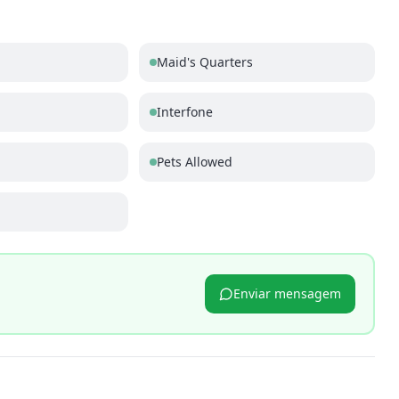
Maid's Quarters
Interfone
Pets Allowed
Enviar mensagem
p