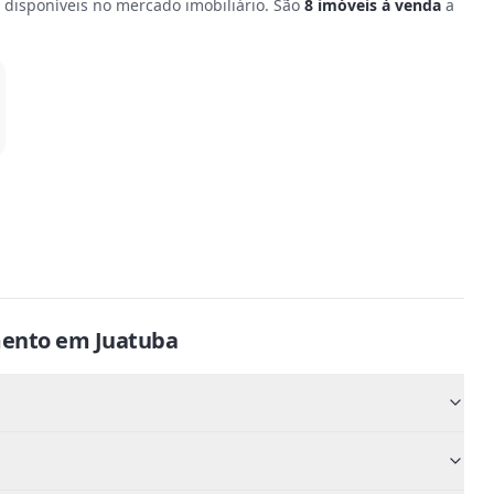
disponíveis no mercado imobiliário.
São
8
imóveis à venda
a
ento
em
Juatuba