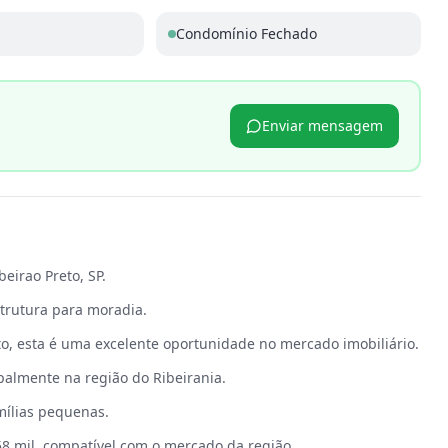
Condomínio Fechado
Enviar mensagem
p
eirao Preto, SP.
strutura para moradia.
, esta é uma excelente oportunidade no mercado imobiliário.
palmente na região do Ribeirania.
mílias pequenas.
58 mil, compatível com o mercado da região.