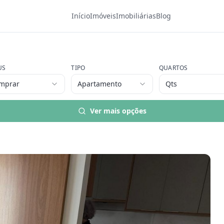
Início
Imóveis
Imobiliárias
Blog
US
TIPO
QUARTOS
mprar
Apartamento
Qts
Ver mais opções