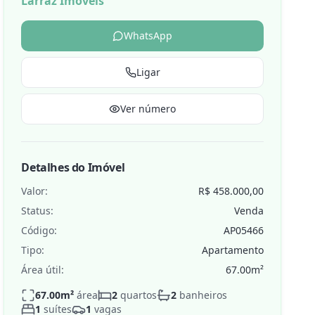
Larraz Imóveis
WhatsApp
Ligar
de
Ver número
Detalhes do Imóvel
Valor:
R$ 458.000,00
Status:
Venda
Código:
AP05466
Tipo:
Apartamento
Área útil:
67.00
m²
67.00
m²
área
2
quartos
2
banheiros
1
suítes
1
vagas