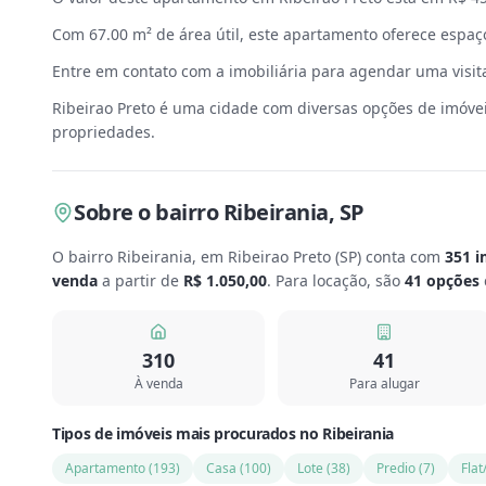
Com 67.00 m² de área útil, este apartamento oferece espaço
Entre em contato com a imobiliária para agendar uma visit
Ribeirao Preto é uma cidade com diversas opções de imóvei
propriedades.
Sobre
o bairro Ribeirania
,
SP
O bairro Ribeirania, em Ribeirao Preto
(
SP
) conta com
351
i
venda
a partir de
R$ 1.050,00
.
Para locação, são
41
opções
310
41
À venda
Para alugar
Tipos de imóveis mais procurados
no
Ribeirania
Apartamento
(
193
)
Casa
(
100
)
Lote
(
38
)
Predio
(
7
)
Flat