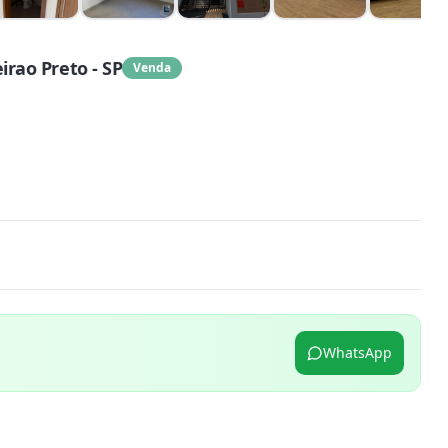
rao Preto - SP
Venda
WhatsApp