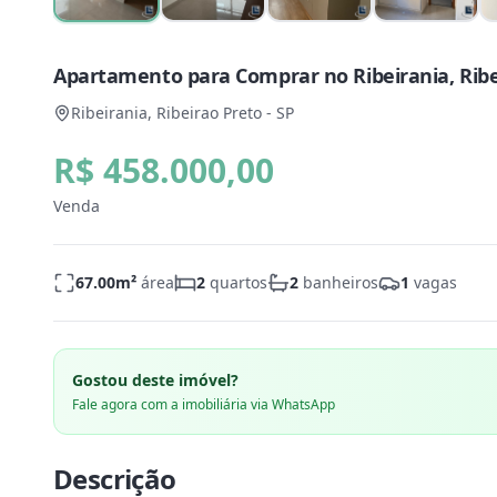
Apartamento para Comprar no Ribeirania, Ribei
Ribeirania, Ribeirao Preto - SP
R$ 458.000,00
Venda
67.00
m²
área
2
quartos
2
banheiros
1
vagas
Gostou deste imóvel?
Fale agora com a imobiliária via WhatsApp
Descrição