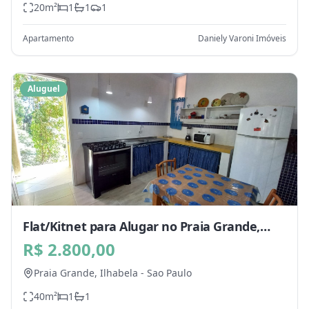
20
m²
1
1
1
Apartamento
Daniely Varoni Imóveis
Aluguel
Flat/Kitnet para Alugar no Praia Grande,
Ilhabela - SP
R$ 2.800,00
Praia Grande,
Ilhabela
-
Sao Paulo
40
m²
1
1