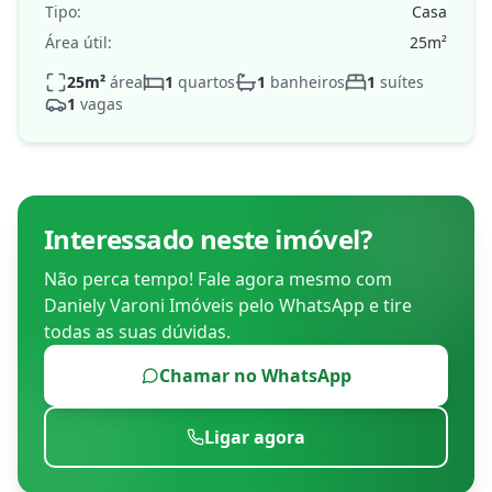
Tipo:
Casa
Área útil:
25
m²
25
m²
área
1
quartos
1
banheiros
1
suítes
1
vagas
Interessado neste imóvel?
Não perca tempo! Fale agora mesmo com
Daniely Varoni Imóveis
pelo WhatsApp e tire
todas as suas dúvidas.
Chamar no WhatsApp
Ligar agora