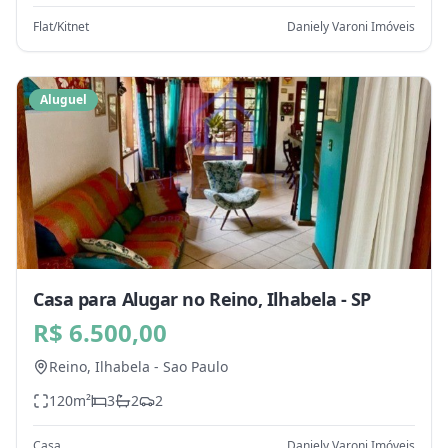
Flat/Kitnet
Daniely Varoni Imóveis
Aluguel
Casa para Alugar no Reino, Ilhabela - SP
R$ 6.500,00
Reino,
Ilhabela
-
Sao Paulo
120
m²
3
2
2
Casa
Daniely Varoni Imóveis