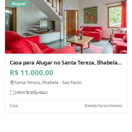
Aluguel
Casa para Alugar no Santa Tereza, Ilhabela -
SP
R$ 11.000,00
Santa Tereza,
Ilhabela
-
Sao Paulo
240
m²
6
4
1
Casa
Daniely Varoni Imóveis