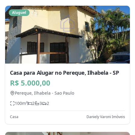
Aluguel
Casa para Alugar no Pereque, Ilhabela - SP
R$ 5.000,00
Pereque,
Ilhabela
-
Sao Paulo
100
m²
2
3
2
Casa
Daniely Varoni Imóveis