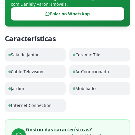
com
Daniely Varoni Imóveis
.
Falar no WhatsApp
Características
Sala de Jantar
Ceramic Tile
Cable Television
Ar Condicionado
Jardim
Mobiliado
Internet Connection
Gostou das características?