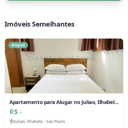
Imóveis Semelhantes
Aluguel
Apartamento para Alugar no Juliao, Ilhabela
- SP
R$ -
Juliao,
Ilhabela
-
Sao Paulo