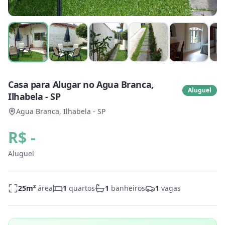
Casa para Alugar no Agua Branca,
Aluguel
Ilhabela - SP
Agua Branca, Ilhabela - SP
R$ -
Aluguel
25
m²
área
1
quartos
1
banheiros
1
vagas