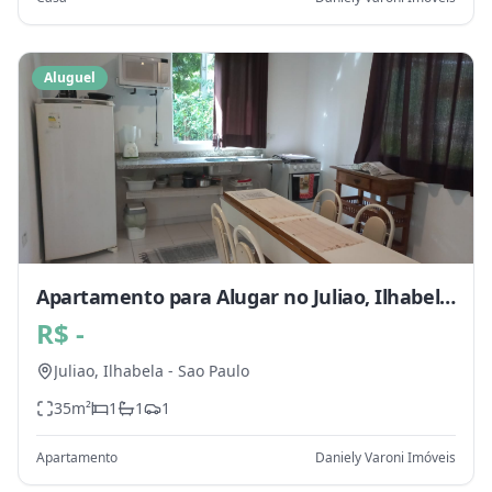
Aluguel
Apartamento para Alugar no Juliao, Ilhabela
- SP
R$ -
Juliao,
Ilhabela
-
Sao Paulo
35
m²
1
1
1
Apartamento
Daniely Varoni Imóveis