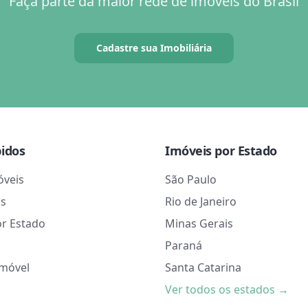
Faça parte da maior rede de imóveis do Brasil
Cadastre sua Imobiliária
pidos
Imóveis por Estado
óveis
São Paulo
as
Rio de Janeiro
or Estado
Minas Gerais
Paraná
Imóvel
Santa Catarina
Ver todos os estados →