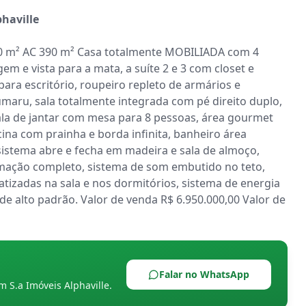
haville
490 m² AC 390 m² Casa totalmente MOBILIADA com 4 
m e vista para a mata, a suíte 2 e 3 com closet e 
para escritório, roupeiro repleto de armários e 
aru, sala totalmente integrada com pé direito duplo, 
ala de jantar com mesa para 8 pessoas, área gourmet 
ina com prainha e borda infinita, banheiro área 
istema abre e fecha em madeira e sala de almoço, 
omação completo, sistema de som embutido no teto, 
tizadas na sala e nos dormitórios, sistema de energia 
e alto padrão. Valor de venda R$ 6.950.000,00 Valor de 
Falar no WhatsApp
om
S.a Imóveis Alphaville
.