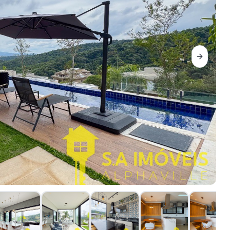
Next sli