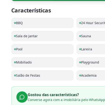
Características
BBQ
24 Hour Securi
Sala de Jantar
Sauna
Pool
Lareira
Mobiliado
Playground
Salão de Festas
Academia
Gostou das características?
Converse agora com a imobiliária pelo WhatsAp