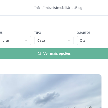
Início
Imóveis
Imobiliárias
Blog
US
TIPO
QUARTOS
mprar
Casa
Qts
Ver mais opções