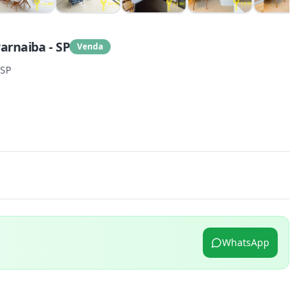
arnaiba - SP
Venda
 SP
WhatsApp