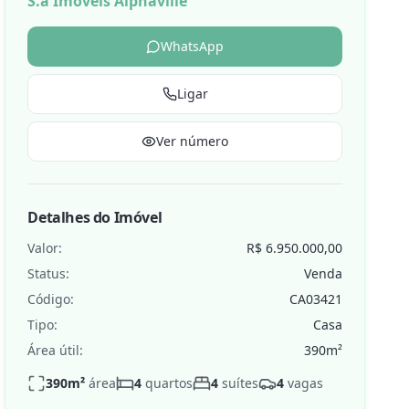
S.a Imóveis Alphaville
WhatsApp
Ligar
de
Ver número
Detalhes do Imóvel
Valor:
R$ 6.950.000,00
Status:
Venda
Código:
CA03421
Tipo:
Casa
Área útil:
390
m²
390
m²
área
4
quartos
4
suítes
4
vagas