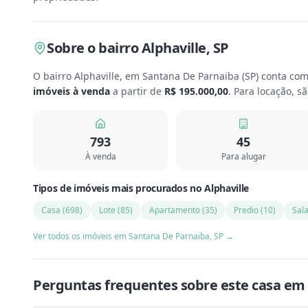
Sobre
o bairro Alphaville
,
SP
O bairro Alphaville, em Santana De Parnaiba
(
SP
) conta co
imóveis à venda
a partir de
R$ 195.000,00
.
Para locação, s
793
45
À venda
Para alugar
Tipos de imóveis mais procurados
no
Alphaville
Casa
(
698
)
Lote
(
85
)
Apartamento
(
35
)
Predio
(
10
)
Sal
Ver todos os imóveis em
Santana De Parnaiba
,
SP
→
Perguntas frequentes sobre este
casa
em