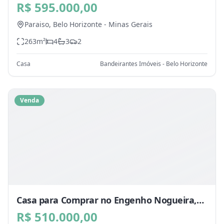
Horizonte - MG
R$ 595.000,00
Paraiso,
Belo Horizonte
-
Minas Gerais
263
m²
4
3
2
Casa
Bandeirantes Imóveis - Belo Horizonte
Venda
Casa para Comprar no Engenho Nogueira,
Belo Horizonte - MG
R$ 510.000,00