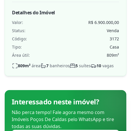
Detalhes do Imóvel
Valor:
R$ 6.900.000,00
Status:
Venda
Código:
3172
Tipo:
Casa
Área útil:
809
m²
809
m²
área
7
banheiros
5
suítes
10
vagas
Interessado neste imóvel?
Não perca tempo! Fale agora mesmo com
Imóveis Poços De Caldas
pelo WhatsApp e tire
todas as suas dúvidas.