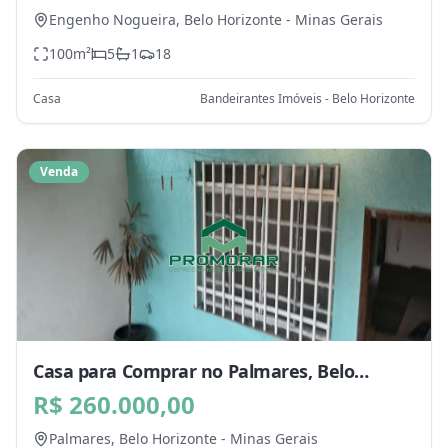
Engenho Nogueira,
Belo Horizonte
-
Minas Gerais
100
m²
5
1
18
Casa
Bandeirantes Imóveis - Belo Horizonte
Venda
Casa para Comprar no Palmares, Belo
Horizonte - MG
R$ 260.000,00
Palmares,
Belo Horizonte
-
Minas Gerais