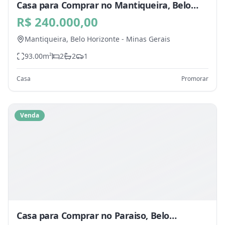
Casa para Comprar no Mantiqueira, Belo
Horizonte - MG
R$ 240.000,00
Mantiqueira,
Belo Horizonte
-
Minas Gerais
93.00
m²
2
2
1
Casa
Promorar
Venda
Casa para Comprar no Paraiso, Belo