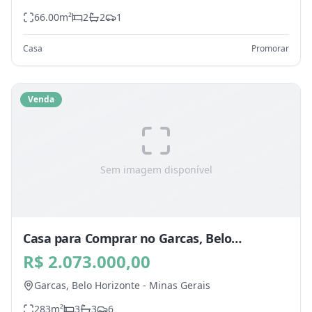
66.00
m²
2
2
1
Casa
Promorar
Venda
Sem imagem disponível
Casa para Comprar no Garcas, Belo
Horizonte - MG
R$ 2.073.000,00
Garcas,
Belo Horizonte
-
Minas Gerais
283
m²
3
3
6