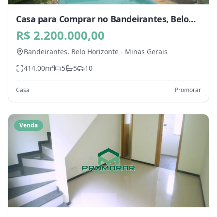
Casa para Comprar no Bandeirantes, Belo
Horizonte - MG
R$ 2.200.000,00
Bandeirantes,
Belo Horizonte
-
Minas Gerais
414.00
m²
5
5
10
Casa
Promorar
Venda