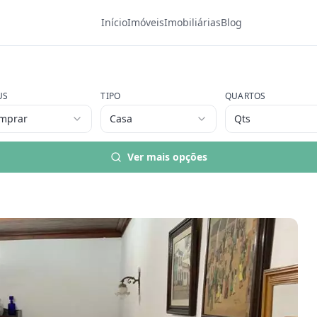
Início
Imóveis
Imobiliárias
Blog
US
TIPO
QUARTOS
mprar
Casa
Qts
Ver mais opções