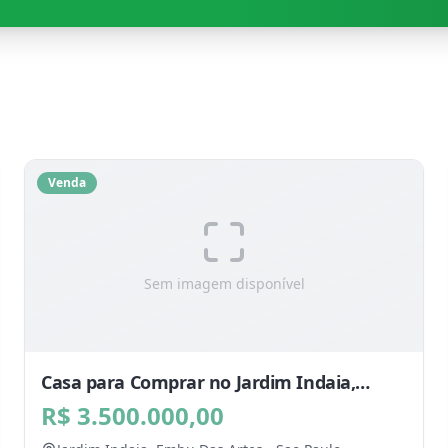
Venda
Sem imagem disponível
Casa para Comprar no Jardim Indaia,
Embu Das Artes - SP
R$ 3.500.000,00