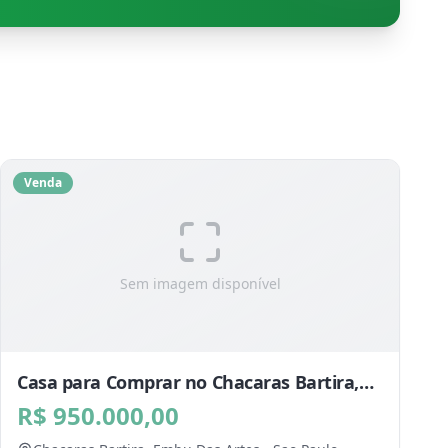
Venda
Sem imagem disponível
Casa para Comprar no Chacaras Bartira,
Embu Das Artes - SP
R$ 950.000,00