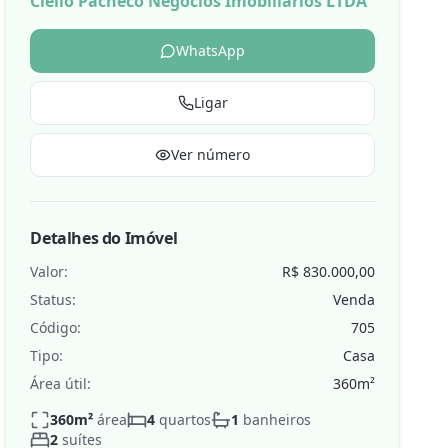
Clélio Pacheco Negócios Imobiliarios LTDA
WhatsApp
Ligar
de
Ver número
Detalhes do Imóvel
Valor:
R$ 830.000,00
Status:
Venda
Código:
705
Tipo:
Casa
Área útil:
360
m²
360
m²
área
4
quartos
1
banheiros
2
suítes