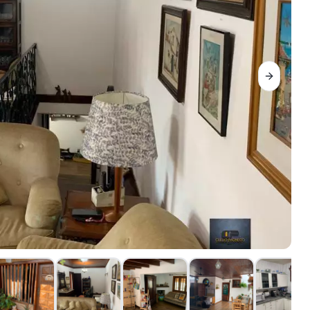
Next sli