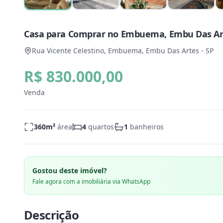
Casa para Comprar no Embuema, Embu Das Art
Rua Vicente Celestino, Embuema, Embu Das Artes - SP
R$ 830.000,00
Venda
360
m²
área
4
quartos
1
banheiros
Gostou deste imóvel?
Fale agora com a imobiliária via WhatsApp
Descrição