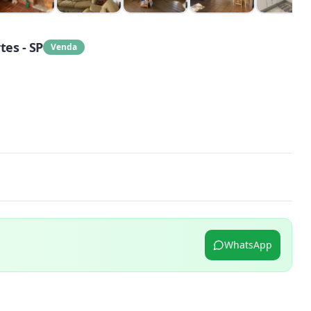
es - SP
Venda
WhatsApp