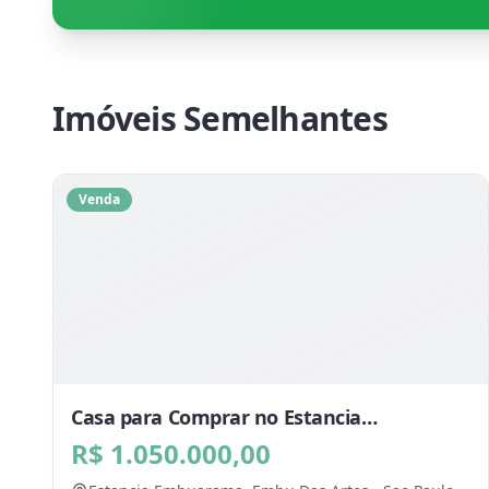
Imóveis Semelhantes
Venda
Casa para Comprar no Estancia
Embuarama, Embu Das Artes - SP
R$ 1.050.000,00