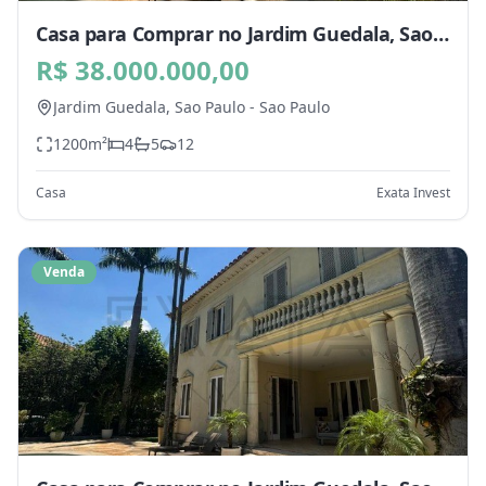
Casa para Comprar no Jardim Guedala, Sao
Paulo - SP
R$ 38.000.000,00
Jardim Guedala,
Sao Paulo
-
Sao Paulo
1200
m²
4
5
12
Casa
Exata Invest
Venda