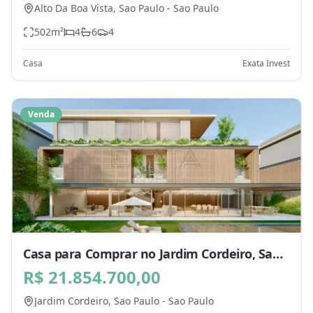
Alto Da Boa Vista,
Sao Paulo
-
Sao Paulo
502
m²
4
6
4
Casa
Exata Invest
Venda
Casa para Comprar no Jardim Cordeiro, Sao
Paulo - SP
R$ 21.854.700,00
Jardim Cordeiro,
Sao Paulo
-
Sao Paulo