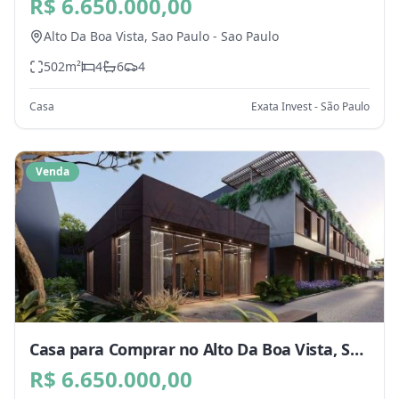
Paulo - SP
R$ 6.650.000,00
Alto Da Boa Vista,
Sao Paulo
-
Sao Paulo
502
m²
4
6
4
Casa
Exata Invest - São Paulo
Venda
Casa para Comprar no Alto Da Boa Vista, Sao
Paulo - SP
R$ 6.650.000,00