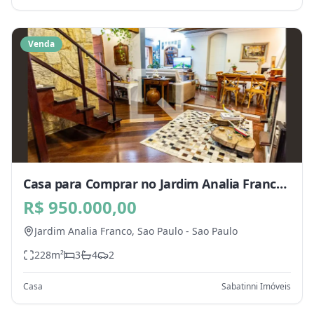
Venda
Casa para Comprar no Jardim Analia Franco,
Sao Paulo - SP
R$ 950.000,00
Jardim Analia Franco,
Sao Paulo
-
Sao Paulo
228
m²
3
4
2
Casa
Sabatinni Imóveis