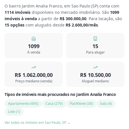
O bairro Jardim Analia Franco, em Sao Paulo
(
SP
) conta com
1114
imóveis
disponíveis no mercado imobiliário.
São
1099
imóveis à venda
a partir de
R$ 300.000,00
.
Para locação, são
15
opções
com aluguéis desde
R$ 2.600,00
/mês
.
1099
15
À venda
Para alugar
R$ 1.062.000,00
R$ 10.500,00
Preço mediano (venda)
Aluguel mediano
Tipos de imóveis mais procurados
no
Jardim Analia Franco
Apartamento
(
695
)
Casa
(
270
)
Flat/Kitnet
(
30
)
Sala
(
4
)
Lote
(
1
)
Ver todos os imóveis em
Sao Paulo
,
SP
→