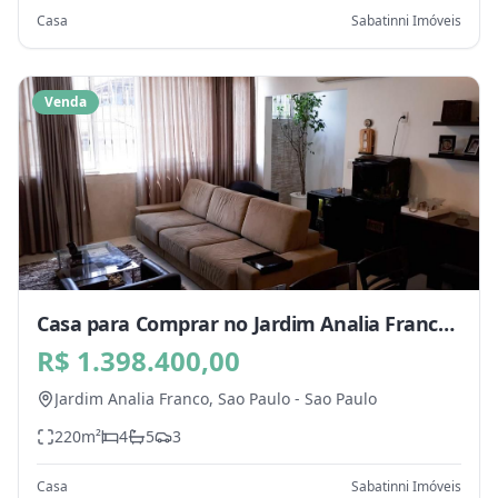
Casa
Sabatinni Imóveis
Venda
Casa para Comprar no Jardim Analia Franco,
Sao Paulo - SP
R$ 1.398.400,00
Jardim Analia Franco,
Sao Paulo
-
Sao Paulo
220
m²
4
5
3
Casa
Sabatinni Imóveis