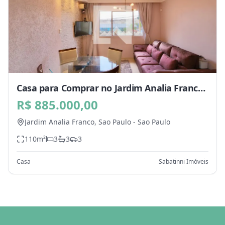
Casa para Comprar no Jardim Analia Franco,
Sao Paulo - SP
R$ 885.000,00
Jardim Analia Franco,
Sao Paulo
-
Sao Paulo
110
m²
3
3
3
Casa
Sabatinni Imóveis