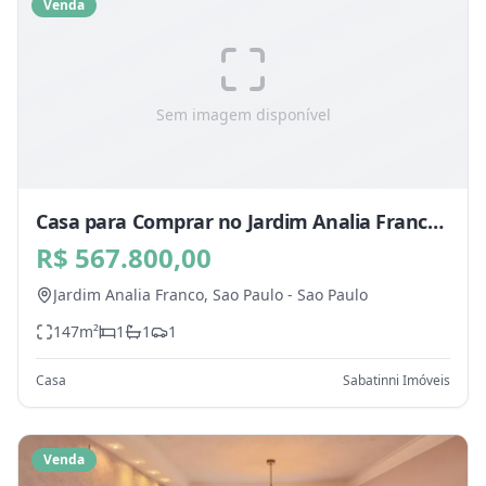
Venda
Sem imagem disponível
Casa para Comprar no Jardim Analia Franco,
Sao Paulo - SP
R$ 567.800,00
Jardim Analia Franco,
Sao Paulo
-
Sao Paulo
147
m²
1
1
1
Casa
Sabatinni Imóveis
Venda