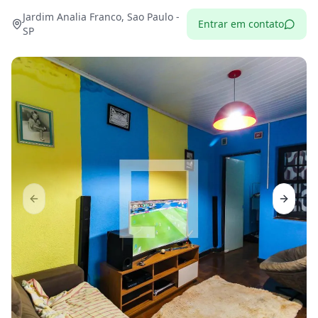
Jardim Analia Franco, Sao Paulo -
Entrar em contato
SP
Previous slide
Next sl