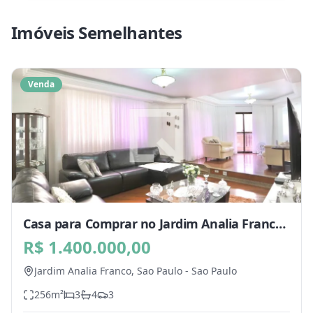
Imóveis Semelhantes
Venda
Casa para Comprar no Jardim Analia Franco,
Sao Paulo - SP
R$ 1.400.000,00
Jardim Analia Franco,
Sao Paulo
-
Sao Paulo
256
m²
3
4
3