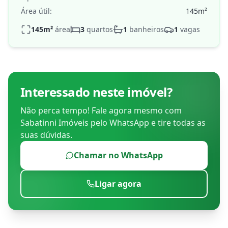
Área útil:
145
m²
145
m²
área
3
quartos
1
banheiros
1
vagas
Interessado neste imóvel?
Não perca tempo! Fale agora mesmo com
Sabatinni Imóveis
pelo WhatsApp e tire todas as
suas dúvidas.
Chamar no WhatsApp
Ligar agora