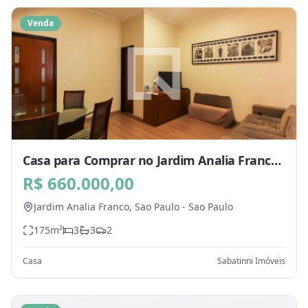
Venda
Casa para Comprar no Jardim Analia Franco,
Sao Paulo - SP
R$ 660.000,00
Jardim Analia Franco,
Sao Paulo
-
Sao Paulo
175
m²
3
3
2
Casa
Sabatinni Imóveis