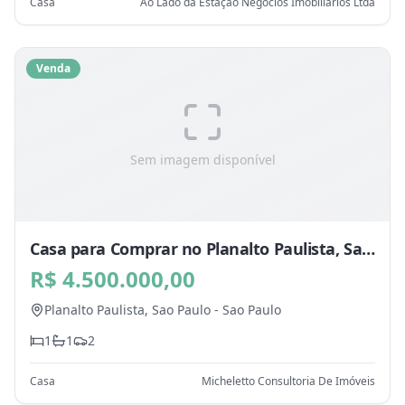
Casa
Ao Lado da Estação Negocios Imobiliarios Ltda
Venda
Sem imagem disponível
Casa para Comprar no Planalto Paulista, Sao
Paulo - SP
R$ 4.500.000,00
Planalto Paulista,
Sao Paulo
-
Sao Paulo
1
1
2
Casa
Micheletto Consultoria De Imóveis