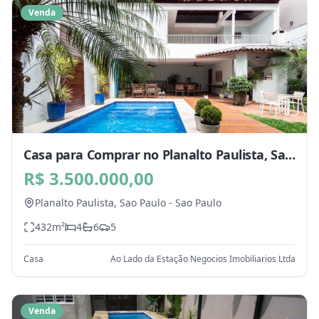
Venda
Casa para Comprar no Planalto Paulista, Sao
Paulo - SP
R$ 3.500.000,00
Planalto Paulista,
Sao Paulo
-
Sao Paulo
432
m²
4
6
5
Casa
Ao Lado da Estação Negocios Imobiliarios Ltda
Venda