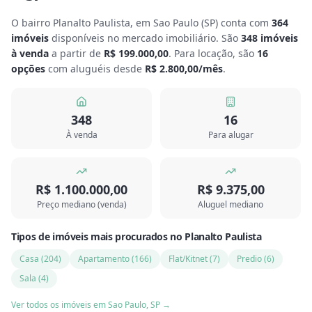
O bairro Planalto Paulista, em Sao Paulo
(
SP
) conta com
364
imóveis
disponíveis no mercado imobiliário.
São
348
imóveis
à venda
a partir de
R$ 199.000,00
.
Para locação, são
16
opções
com aluguéis desde
R$ 2.800,00
/mês
.
348
16
À venda
Para alugar
R$ 1.100.000,00
R$ 9.375,00
Preço mediano (venda)
Aluguel mediano
Tipos de imóveis mais procurados
no
Planalto Paulista
Casa
(
204
)
Apartamento
(
166
)
Flat/Kitnet
(
7
)
Predio
(
6
)
Sala
(
4
)
Ver todos os imóveis em
Sao Paulo
,
SP
→