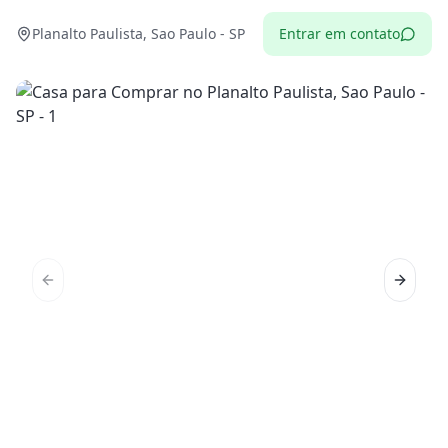
Planalto Paulista, Sao Paulo - SP
Entrar em contato
Previous slide
Next sl