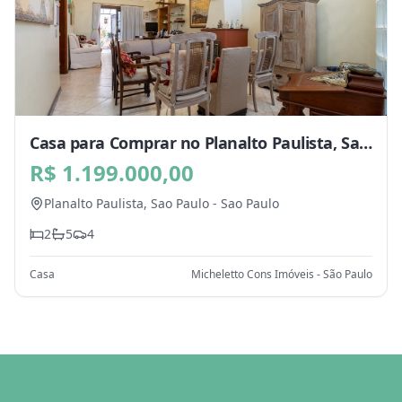
Casa para Comprar no Planalto Paulista, Sao
Paulo - SP
R$ 1.199.000,00
Planalto Paulista,
Sao Paulo
-
Sao Paulo
2
5
4
Casa
Micheletto Cons Imóveis - São Paulo