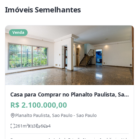
Imóveis Semelhantes
Venda
Casa para Comprar no Planalto Paulista, Sao
Paulo - SP
R$ 2.100.000,00
Planalto Paulista,
Sao Paulo
-
Sao Paulo
261
m²
3
6
4