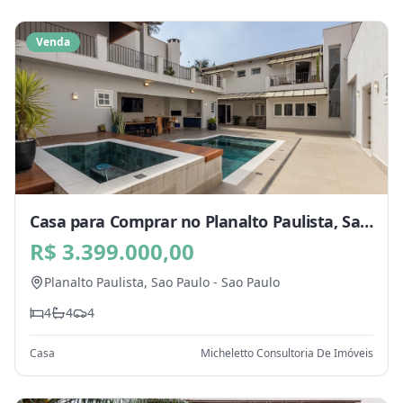
Venda
Casa para Comprar no Planalto Paulista, Sao
Paulo - SP
R$ 3.399.000,00
Planalto Paulista,
Sao Paulo
-
Sao Paulo
4
4
4
Casa
Micheletto Consultoria De Imóveis