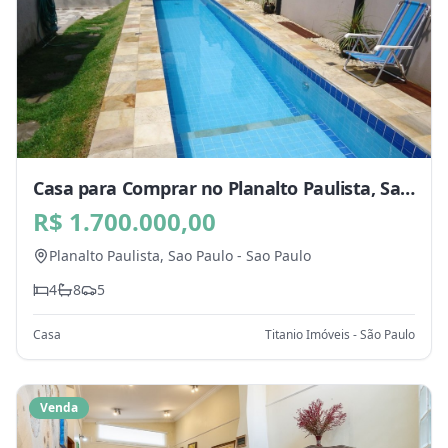
Casa para Comprar no Planalto Paulista, Sao
Paulo - SP
R$ 1.700.000,00
Planalto Paulista,
Sao Paulo
-
Sao Paulo
4
8
5
Casa
Titanio Imóveis - São Paulo
Venda