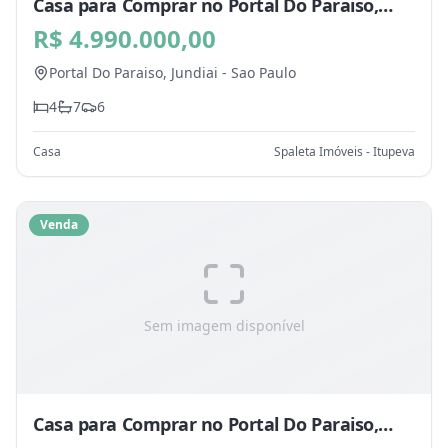
Casa para Comprar no Portal Do Paraiso,
Jundiai - SP
R$ 4.990.000,00
Portal Do Paraiso,
Jundiai
-
Sao Paulo
4
7
6
Casa
Spaleta Imóveis - Itupeva
Venda
Sem imagem disponível
Casa para Comprar no Portal Do Paraiso,