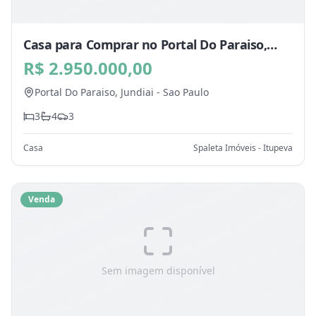
Casa para Comprar no Portal Do Paraiso,
Jundiai - SP
R$ 2.950.000,00
Portal Do Paraiso,
Jundiai
-
Sao Paulo
3
4
3
Casa
Spaleta Imóveis - Itupeva
Venda
Sem imagem disponível