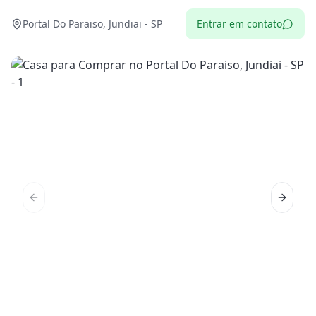
Portal Do Paraiso, Jundiai - SP
Entrar em contato
Previous slide
Next sl