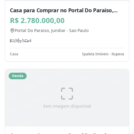
Casa para Comprar no Portal Do Paraiso,
Jundiai - SP
R$ 2.780.000,00
Portal Do Paraiso,
Jundiai
-
Sao Paulo
3
5
4
Casa
Spaleta Imóveis - Itupeva
Venda
Sem imagem disponível