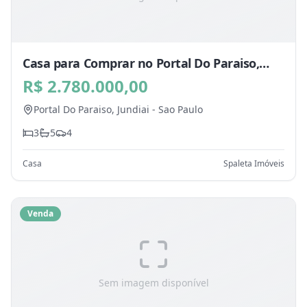
Casa para Comprar no Portal Do Paraiso,
Jundiai - SP
R$ 2.780.000,00
Portal Do Paraiso,
Jundiai
-
Sao Paulo
3
5
4
Casa
Spaleta Imóveis
Venda
Sem imagem disponível