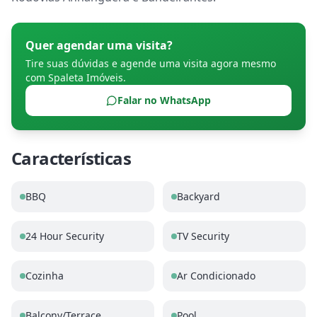
Quer agendar uma visita?
Tire suas dúvidas e agende uma visita agora mesmo
com
Spaleta Imóveis
.
Falar no WhatsApp
Características
BBQ
Backyard
24 Hour Security
TV Security
Cozinha
Ar Condicionado
Balcony/Terrace
Pool