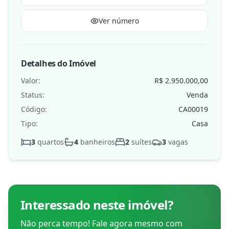
Ver número
Detalhes do Imóvel
Valor:
R$ 2.950.000,00
Status:
Venda
Código:
CA00019
Tipo:
Casa
3
quartos
4
banheiros
2
suítes
3
vagas
Interessado neste imóvel?
Não perca tempo! Fale agora mesmo com