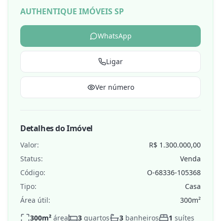
AUTHENTIQUE IMÓVEIS SP
WhatsApp
Ligar
Ver número
Detalhes do Imóvel
Valor:
R$ 1.300.000,00
Status:
Venda
Código:
O-68336-105368
Tipo:
Casa
Área útil:
300
m²
300
m²
área
3
quartos
3
banheiros
1
suítes