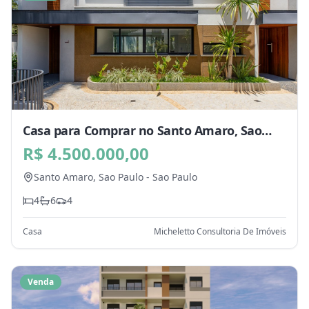
Casa para Comprar no Santo Amaro, Sao
Paulo - SP
R$ 4.500.000,00
Santo Amaro,
Sao Paulo
-
Sao Paulo
4
6
4
Casa
Micheletto Consultoria De Imóveis
Venda