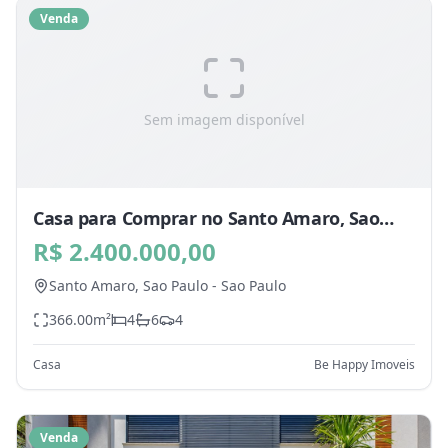
Venda
Sem imagem disponível
Casa para Comprar no Santo Amaro, Sao
Paulo - SP
R$ 2.400.000,00
Santo Amaro,
Sao Paulo
-
Sao Paulo
366.00
m²
4
6
4
Casa
Be Happy Imoveis
Venda