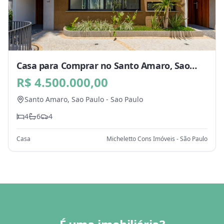
Casa para Comprar no Santo Amaro, Sao
Paulo - SP
R$ 4.500.000,00
Santo Amaro,
Sao Paulo
-
Sao Paulo
4
6
4
Casa
Micheletto Cons Imóveis - São Paulo