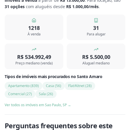
imóveis à venda
a partir de
R$ 13.000,00
.
Para locação, são
31
opções
com aluguéis desde
R$ 1.000,00
/mês
.
1218
31
À venda
Para alugar
R$ 534.992,49
R$ 5.500,00
Preço mediano (venda)
Aluguel mediano
Tipos de imóveis mais procurados
no
Santo Amaro
Apartamento
(
839
)
Casa
(
56
)
Flat/Kitnet
(
28
)
Comercial
(
27
)
Sala
(
26
)
Ver todos os imóveis em
Sao Paulo
,
SP
→
Perguntas frequentes sobre este