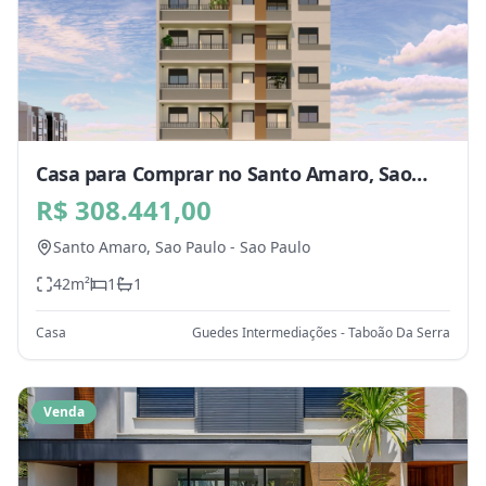
Casa para Comprar no Santo Amaro, Sao
Paulo - SP
R$ 308.441,00
Santo Amaro,
Sao Paulo
-
Sao Paulo
42
m²
1
1
Casa
Guedes Intermediações - Taboão Da Serra
Venda