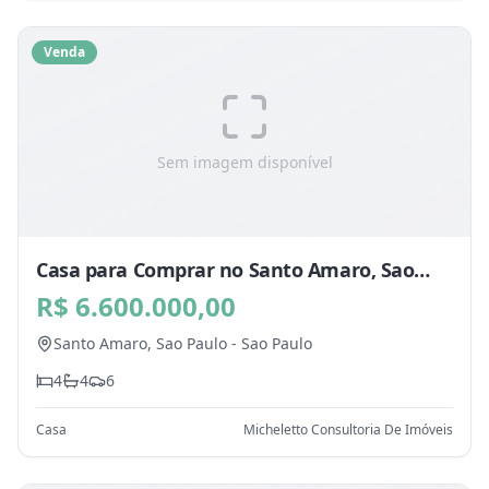
Venda
Sem imagem disponível
Casa para Comprar no Santo Amaro, Sao
Paulo - SP
R$ 6.600.000,00
Santo Amaro,
Sao Paulo
-
Sao Paulo
4
4
6
Casa
Micheletto Consultoria De Imóveis