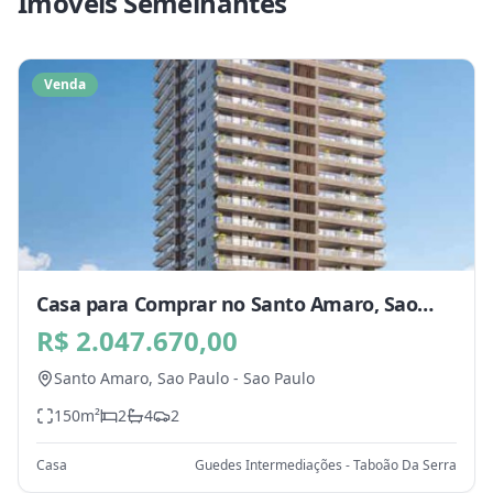
Imóveis Semelhantes
Venda
Casa para Comprar no Santo Amaro, Sao
Paulo - SP
R$ 2.047.670,00
Santo Amaro,
Sao Paulo
-
Sao Paulo
150
m²
2
4
2
Casa
Guedes Intermediações - Taboão Da Serra