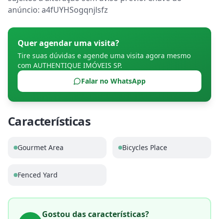
anúncio: a4fUYHSogqnjlsfz
Quer agendar uma visita?
Tire suas dúvidas e agende uma visita agora mesmo
com
AUTHENTIQUE IMÓVEIS SP
.
Falar no WhatsApp
Características
Gourmet Area
Bicycles Place
Fenced Yard
Gostou das características?