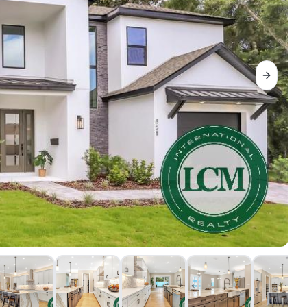
Next sli