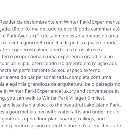
idência deslumbrante em Winter Park! Experimente 
içada, tão próxima de tudo que você pode caminhar até 
m) e Park Avenue (1 km), além de estar a menos de uma 
ma cozinha gourmet com ilha de pedra e pia embutida, 
e. O generoso plano aberto, os tetos altos e a 
 ferro proporcionam uma experiência grandiosa ao 
andar principal, oferecendo isolamento em relação aos 
necta-se perfeitamente ao seu espaço externo, 
rar a área do bar personalizada, completa com uma 
la elegância grandiosa da arquitetura, belo paisagismo 
 in Winter Park! Experience luxury and convenience in 
ng, you can walk to Winter Park Village (.5 miles), 
 and less than a block to the beautiful Lake Island Park. 
ures a gourmet kitchen with waterfall island undermount 
 generous open floor plan, soaring ceilings, and 
d experience as you enter the home. Your master suite 