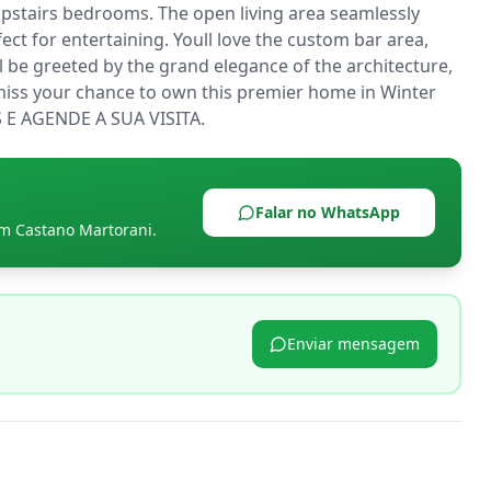
 upstairs bedrooms. The open living area seamlessly 
ct for entertaining. Youll love the custom bar area, 
l be greeted by the grand elegance of the architecture, 
miss your chance to own this premier home in Winter 
E AGENDE A SUA VISITA.
Falar no WhatsApp
om
Castano Martorani
.
Enviar mensagem
p