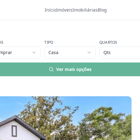
Início
Imóveis
Imobiliárias
Blog
US
TIPO
QUARTOS
mprar
Casa
Qts
Ver mais opções