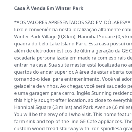
Casa À Venda Em Winter Park
**OS VALORES APRESENTADOS SÃO EM DÓLARES** Res
luxo e conveniência nesta localização altamente cob
Winter Park Village (0,8 km), Hannibal Square (0,5 k
quadra do belo Lake Island Park. Esta casa possui u
além de eletrodomésticos de última geração da GE Caf
escadaria personalizada em madeira com espirais de
entrar na casa. Sua suíte master está localizada no 
quartos do andar superior. A área de estar aberta co
tornando-o ideal para entretenimento. Você vai ado
geladeira de vinhos. Ao chegar, você será saudado pe
e uma garagem para carro. Inglês Stunning residence
this highly sought-after location, so close to everythi
Hannibal Square (.3 miles) and Park Avenue (.6 miles),
You will be the envy of all who visit. This home feat
farm sink and top-of-the-line GE Cafe appliances. The
custom wood-tread stairway with iron spindlesa gran