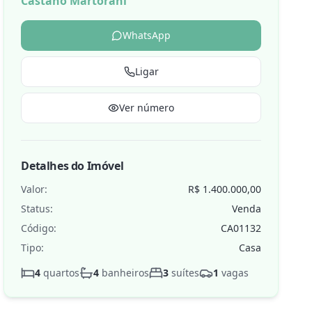
Castano Martorani
WhatsApp
Ligar
de
Ver número
Detalhes do Imóvel
Valor:
R$ 1.400.000,00
Status:
Venda
Código:
CA01132
Tipo:
Casa
4
quartos
4
banheiros
3
suítes
1
vagas