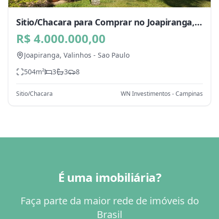
Sitio/Chacara para Comprar no Joapiranga,
Valinhos - SP
R$ 4.000.000,00
Joapiranga,
Valinhos
-
Sao Paulo
504
m²
3
3
8
Sitio/Chacara
WN Investimentos - Campinas
É uma imobiliária?
Faça parte da maior rede de imóveis do
Brasil