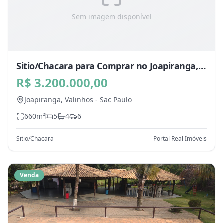
Sem imagem disponível
Sitio/Chacara para Comprar no Joapiranga,
Valinhos - SP
R$ 3.200.000,00
Joapiranga,
Valinhos
-
Sao Paulo
660
m²
5
4
6
Sitio/Chacara
Portal Real Imóveis
Venda