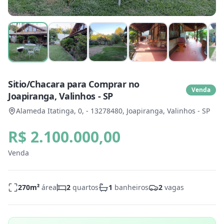
Sitio/Chacara para Comprar no
Venda
Joapiranga, Valinhos - SP
Alameda Itatinga, 0, - 13278480, Joapiranga, Valinhos - SP
R$ 2.100.000,00
Venda
270
m²
área
2
quartos
1
banheiros
2
vagas