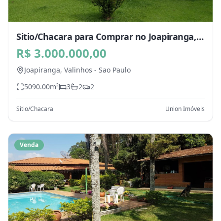
Sitio/Chacara para Comprar no Joapiranga,
Valinhos - SP
R$ 3.000.000,00
Joapiranga,
Valinhos
-
Sao Paulo
5090.00
m²
3
2
2
Sitio/Chacara
Union Imóveis
Venda