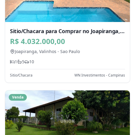
Sitio/Chacara para Comprar no Joapiranga,
Valinhos - SP
R$ 4.032.000,00
Joapiranga,
Valinhos
-
Sao Paulo
1
5
10
Sitio/Chacara
WN Investimentos - Campinas
Venda