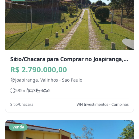
Sitio/Chacara para Comprar no Joapiranga,
Valinhos - SP
R$ 2.790.000,00
Joapiranga,
Valinhos
-
Sao Paulo
535
m²
3
4
5
Sitio/Chacara
WN Investimentos - Campinas
Venda