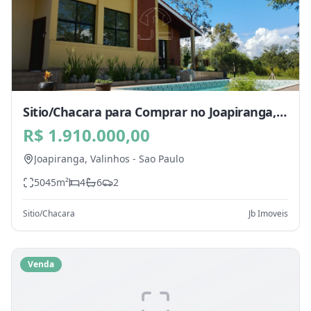
Sitio/Chacara para Comprar no Joapiranga,
Valinhos - SP
R$ 1.910.000,00
Joapiranga,
Valinhos
-
Sao Paulo
5045
m²
4
6
2
Sitio/Chacara
Jb Imoveis
Venda