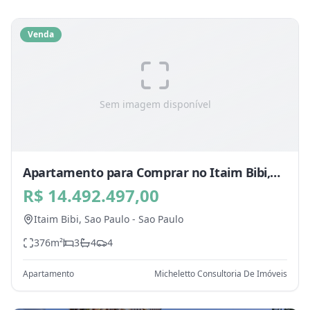
Venda
Sem imagem disponível
Apartamento para Comprar no Itaim Bibi,
Sao Paulo - SP
R$ 14.492.497,00
Itaim Bibi,
Sao Paulo
-
Sao Paulo
376
m²
3
4
4
Apartamento
Micheletto Consultoria De Imóveis