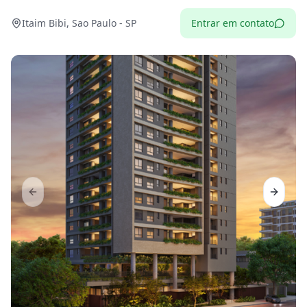
Itaim Bibi, Sao Paulo - SP
Entrar em contato
Previous slide
Next sl