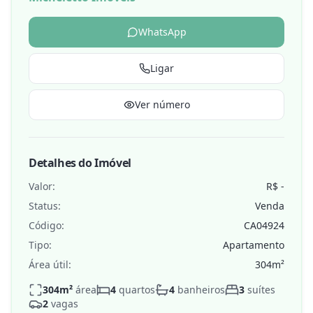
WhatsApp
Ligar
Ver número
Detalhes do Imóvel
Valor:
R$ -
Status:
Venda
Código:
CA04924
Tipo:
Apartamento
Área útil:
304
m²
304
m²
área
4
quartos
4
banheiros
3
suítes
2
vagas