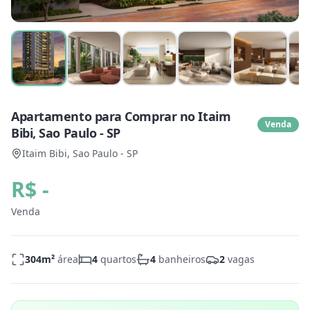
Apartamento para Comprar no Itaim
Venda
Bibi, Sao Paulo - SP
Itaim Bibi, Sao Paulo - SP
R$ -
Venda
304
m²
área
4
quartos
4
banheiros
2
vagas