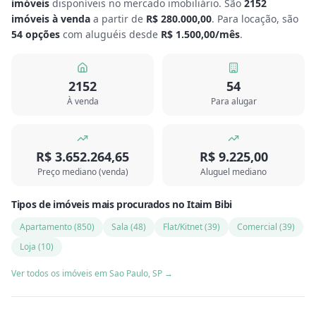
imóveis
disponíveis no mercado imobiliário.
São
2152
imóveis à venda
a partir de
R$ 280.000,00
.
Para locação, são
54
opções
com aluguéis desde
R$ 1.500,00
/mês
.
2152
54
À venda
Para alugar
R$ 3.652.264,65
R$ 9.225,00
Preço mediano (venda)
Aluguel mediano
Tipos de imóveis mais procurados
no
Itaim Bibi
Apartamento
(
850
)
Sala
(
48
)
Flat/Kitnet
(
39
)
Comercial
(
39
)
Loja
(
10
)
Ver todos os imóveis em
Sao Paulo
,
SP
→