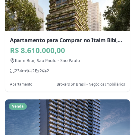
Apartamento para Comprar no Itaim Bibi,
Sao Paulo - SP
R$ 8.610.000,00
Itaim Bibi,
Sao Paulo
-
Sao Paulo
234
m²
2
2
2
Apartamento
Brokers SP Brasil - Negócios Imobiliários
Venda