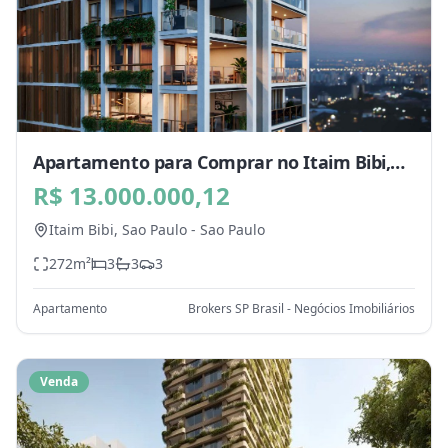
Apartamento para Comprar no Itaim Bibi,
Sao Paulo - SP
R$ 13.000.000,12
Itaim Bibi,
Sao Paulo
-
Sao Paulo
272
m²
3
3
3
Apartamento
Brokers SP Brasil - Negócios Imobiliários
Venda