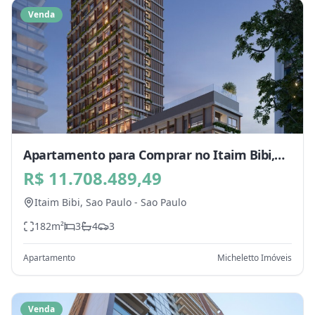
Venda
Apartamento para Comprar no Itaim Bibi,
Sao Paulo - SP
R$ 11.708.489,49
Itaim Bibi,
Sao Paulo
-
Sao Paulo
182
m²
3
4
3
Apartamento
Micheletto Imóveis
Venda