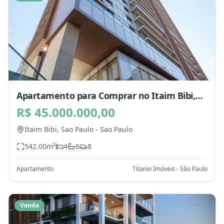
Apartamento para Comprar no Itaim Bibi,
Sao Paulo - SP
R$ 45.000.000,00
Itaim Bibi,
Sao Paulo
-
Sao Paulo
542.00
m²
4
6
8
Apartamento
Titanio Imóveis - São Paulo
Venda