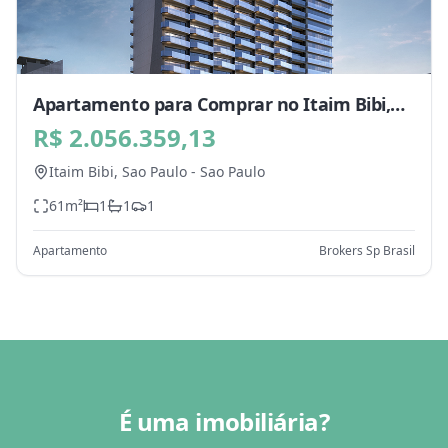
Apartamento para Comprar no Itaim Bibi,
Sao Paulo - SP
R$ 2.056.359,13
Itaim Bibi,
Sao Paulo
-
Sao Paulo
61
m²
1
1
1
Apartamento
Brokers Sp Brasil
É uma imobiliária?