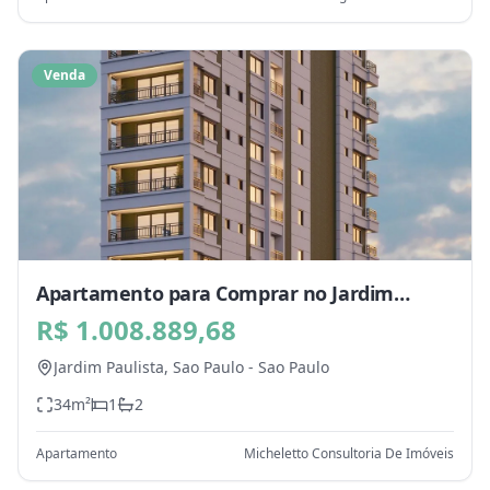
Venda
Apartamento para Comprar no Jardim
Paulista, Sao Paulo - SP
R$ 1.008.889,68
Jardim Paulista,
Sao Paulo
-
Sao Paulo
34
m²
1
2
Apartamento
Micheletto Consultoria De Imóveis