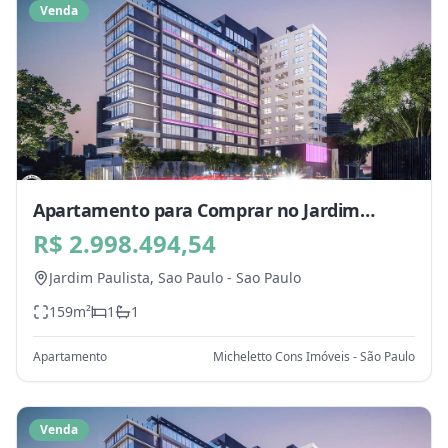
Venda
Apartamento para Comprar no Jardim
Paulista, Sao Paulo - SP
R$ 2.998.494,54
Jardim Paulista,
Sao Paulo
-
Sao Paulo
159
m²
1
1
Apartamento
Micheletto Cons Imóveis - São Paulo
Venda