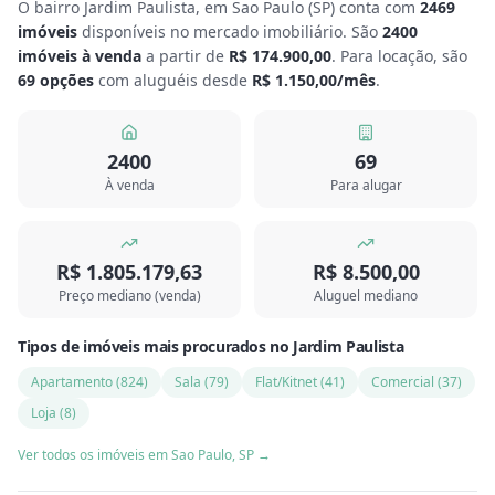
O bairro Jardim Paulista, em Sao Paulo
(
SP
) conta com
2469
imóveis
disponíveis no mercado imobiliário.
São
2400
imóveis à venda
a partir de
R$ 174.900,00
.
Para locação, são
69
opções
com aluguéis desde
R$ 1.150,00
/mês
.
2400
69
À venda
Para alugar
R$ 1.805.179,63
R$ 8.500,00
Preço mediano (venda)
Aluguel mediano
Tipos de imóveis mais procurados
no
Jardim Paulista
Apartamento
(
824
)
Sala
(
79
)
Flat/Kitnet
(
41
)
Comercial
(
37
)
Loja
(
8
)
Ver todos os imóveis em
Sao Paulo
,
SP
→