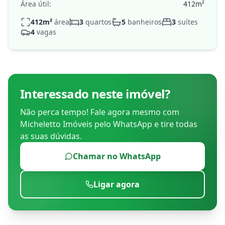
Área útil:
412
m²
412
m²
área
3
quartos
5
banheiros
3
suítes
4
vagas
Interessado neste imóvel?
Não perca tempo! Fale agora mesmo com
Micheletto Imóveis
pelo WhatsApp e tire todas
as suas dúvidas.
Chamar no WhatsApp
Ligar agora