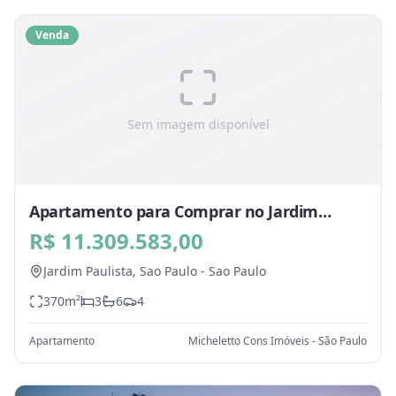
Venda
Sem imagem disponível
Apartamento para Comprar no Jardim
Paulista, Sao Paulo - SP
R$ 11.309.583,00
Jardim Paulista,
Sao Paulo
-
Sao Paulo
370
m²
3
6
4
Apartamento
Micheletto Cons Imóveis - São Paulo