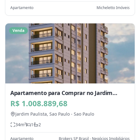
Apartamento
Micheletto Imóveis
Venda
Apartamento para Comprar no Jardim
Paulista, Sao Paulo - SP
R$ 1.008.889,68
Jardim Paulista,
Sao Paulo
-
Sao Paulo
34
m²
1
2
Apartamento
Brokers SP Brasil - Negócios Imobiliários