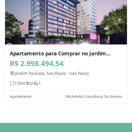
Apartamento para Comprar no Jardim
Paulista, Sao Paulo - SP
R$ 2.998.494,54
Jardim Paulista,
Sao Paulo
-
Sao Paulo
159
m²
1
1
Apartamento
Micheletto Consultoria De Imóveis