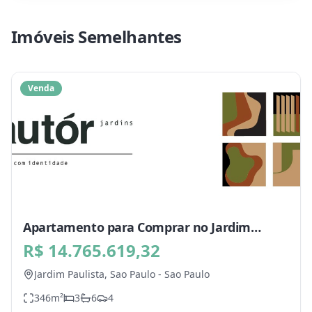
Imóveis Semelhantes
Venda
Apartamento para Comprar no Jardim
Paulista, Sao Paulo - SP
R$ 14.765.619,32
Jardim Paulista,
Sao Paulo
-
Sao Paulo
346
m²
3
6
4