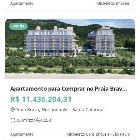
Apartamento
Micheletto Imóveis
Venda
Apartamento para Comprar no Praia Brava,
Florianopolis - SC
R$ 11.436.204,31
Praia Brava,
Florianopolis
-
Santa Catarina
263
m²
4
5
3
Apartamento
Micheletto Cons Imóveis - São Paulo