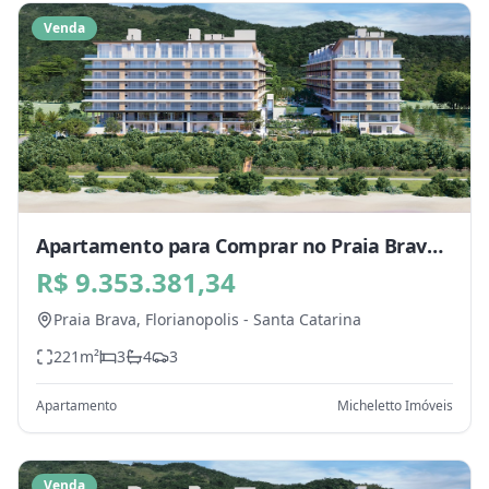
Venda
Apartamento para Comprar no Praia Brava,
Florianopolis - SC
R$ 9.353.381,34
Praia Brava,
Florianopolis
-
Santa Catarina
221
m²
3
4
3
Apartamento
Micheletto Imóveis
Venda