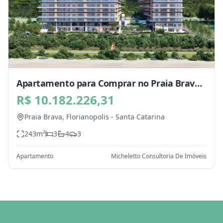
Apartamento para Comprar no Praia Brava,
Florianopolis - SC
R$ 10.182.226,31
Praia Brava,
Florianopolis
-
Santa Catarina
243
m²
3
4
3
Apartamento
Micheletto Consultoria De Imóveis