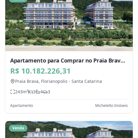
Apartamento para Comprar no Praia Brava,
Florianopolis - SC
R$ 10.182.226,31
Praia Brava,
Florianopolis
-
Santa Catarina
243
m²
3
4
3
Apartamento
Micheletto Imóveis
Venda