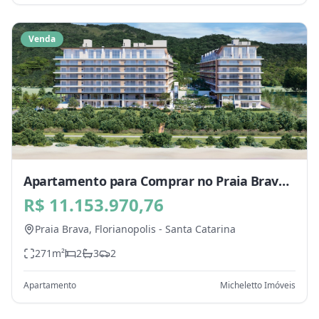
Venda
Apartamento para Comprar no Praia Brava,
Florianopolis - SC
R$ 11.153.970,76
Praia Brava,
Florianopolis
-
Santa Catarina
271
m²
2
3
2
Apartamento
Micheletto Imóveis