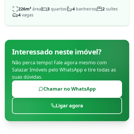
226
m²
área
3
quartos
4
banheiros
2
suítes
4
vagas
Interessado neste imóvel?
Não perca tempo! Fale agora mesmo com
Salazar Imóveis
pelo WhatsApp e tire todas as
suas dúvidas.
Chamar no WhatsApp
Ligar agora