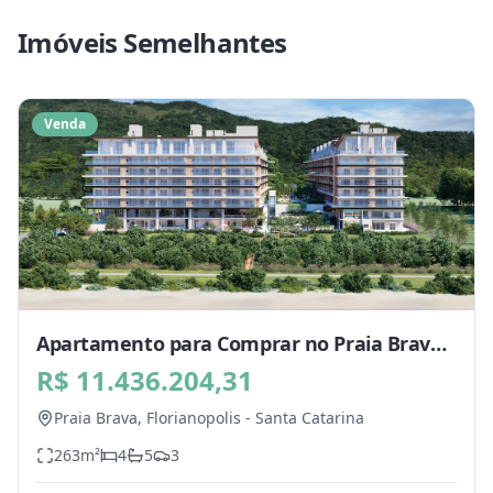
Imóveis Semelhantes
Venda
Apartamento para Comprar no Praia Brava,
Florianopolis - SC
R$ 11.436.204,31
Praia Brava,
Florianopolis
-
Santa Catarina
263
m²
4
5
3