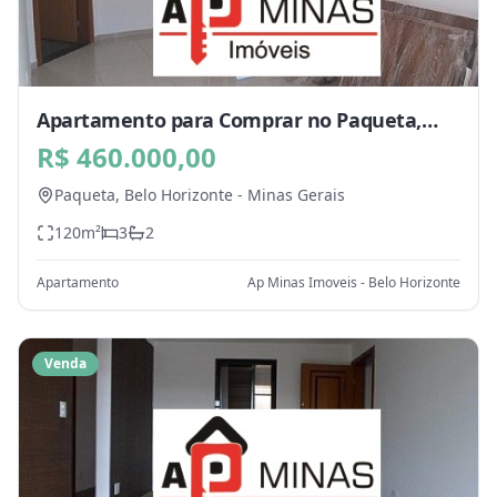
Apartamento para Comprar no Paqueta,
Belo Horizonte - MG
R$ 460.000,00
Paqueta,
Belo Horizonte
-
Minas Gerais
120
m²
3
2
Apartamento
Ap Minas Imoveis - Belo Horizonte
Venda