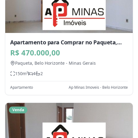
Apartamento para Comprar no Paqueta,
Belo Horizonte - MG
R$ 470.000,00
Paqueta,
Belo Horizonte
-
Minas Gerais
150
m²
4
2
Apartamento
Ap Minas Imoveis - Belo Horizonte
Venda