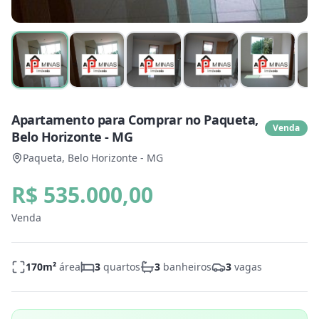
Apartamento para Comprar no Paqueta,
Venda
Belo Horizonte - MG
Paqueta, Belo Horizonte - MG
R$ 535.000,00
Venda
170
m²
área
3
quartos
3
banheiros
3
vagas