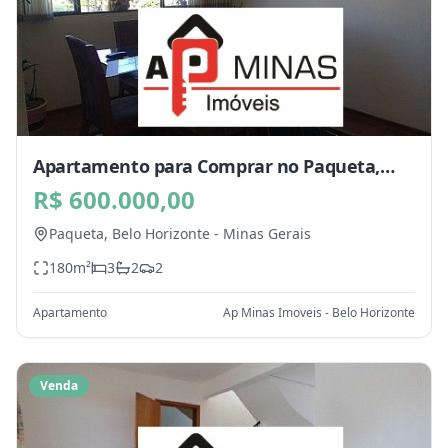
Apartamento para Comprar no Paqueta,
Belo Horizonte - MG
R$ 600.000,00
Paqueta,
Belo Horizonte
-
Minas Gerais
180
m²
3
2
2
Apartamento
Ap Minas Imoveis - Belo Horizonte
Venda