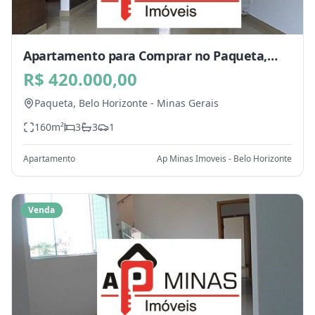
Apartamento para Comprar no Paqueta,
Belo Horizonte - MG
R$ 420.000,00
Paqueta,
Belo Horizonte
-
Minas Gerais
160
m²
3
3
1
Apartamento
Ap Minas Imoveis - Belo Horizonte
Venda