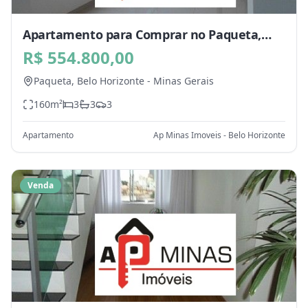
Apartamento para Comprar no Paqueta,
Belo Horizonte - MG
R$ 554.800,00
Paqueta,
Belo Horizonte
-
Minas Gerais
160
m²
3
3
3
Apartamento
Ap Minas Imoveis - Belo Horizonte
Venda