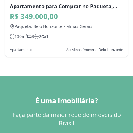
Apartamento para Comprar no Paqueta,
Belo Horizonte - MG
R$ 349.000,00
Paqueta,
Belo Horizonte
-
Minas Gerais
130
m²
3
2
1
Apartamento
Ap Minas Imoveis - Belo Horizonte
É uma imobiliária?
Faça parte da maior rede de imóveis do
Brasil