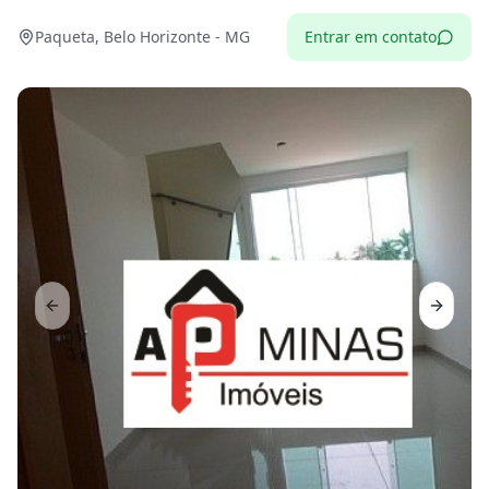
Paqueta, Belo Horizonte - MG
Entrar em contato
Previous slide
Next sl