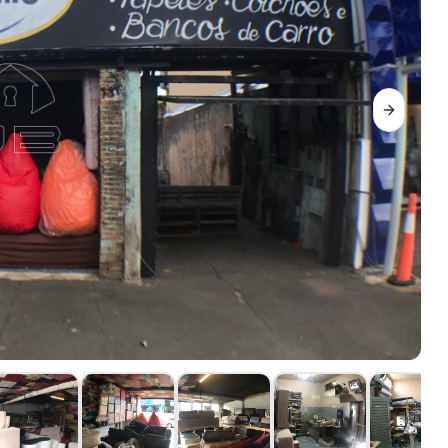
Next sli