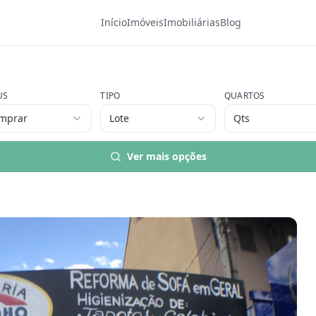
Início
Imóveis
Imobiliárias
Blog
US
TIPO
QUARTOS
da (nova Veneza)
mprar
Lote
Qts
Ver mais opções