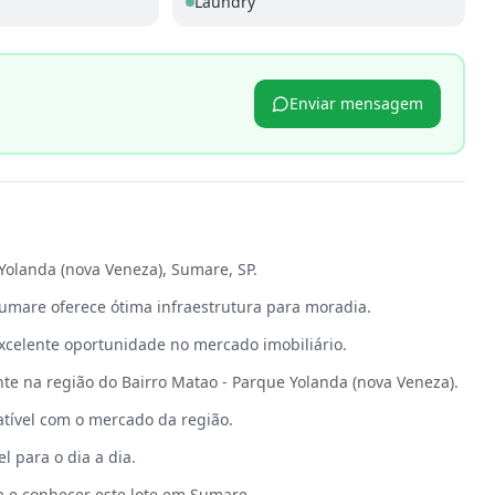
Laundry
Enviar mensagem
p
 Yolanda (nova Veneza), Sumare, SP.
umare oferece ótima infraestrutura para moradia.
celente oportunidade no mercado imobiliário.
te na região do Bairro Matao - Parque Yolanda (nova Veneza).
atível com o mercado da região.
l para o dia a dia.
a e conhecer este lote em Sumare.