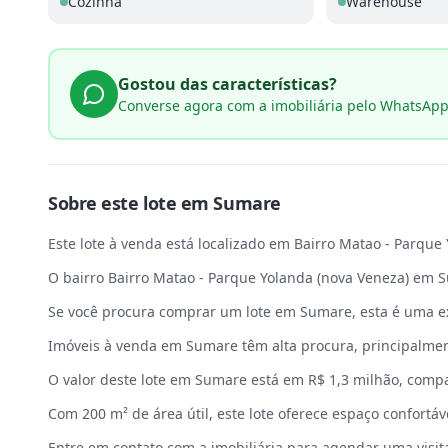
Cozinha
Warehouse
Gostou das características?
Converse agora com a imobiliária pelo WhatsAp
Sobre este
lote
em
Sumare
Este lote à venda está localizado em Bairro Matao - Parque
O bairro Bairro Matao - Parque Yolanda (nova Veneza) em S
Se você procura comprar um lote em Sumare, esta é uma ex
Imóveis à venda em Sumare têm alta procura, principalmen
O valor deste lote em Sumare está em R$ 1,3 milhão, comp
Com 200 m² de área útil, este lote oferece espaço confortáve
Entre em contato com a imobiliária para agendar uma visit