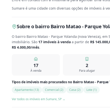
Sumare é uma cidade com diversas opções de imóveis à ven
Sobre
o bairro Bairro Matao - Parque Yo
O bairro Bairro Matao - Parque Yolanda (nova Veneza), em
imobiliário.
São
17
imóveis à venda
a partir de
R$ 145.000,
R$ 4.000,00
/mês
.
17
2
À venda
Para alugar
Tipos de imóveis mais procurados
no
Bairro Matao - Parque
Apartamento
(
13
)
Comercial
(
2
)
Casa
(
2
)
Lote
(
1
)
Ver todos os imóveis em
Sumare
,
SP
→