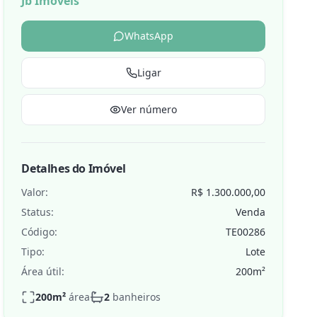
Jb Imoveis
WhatsApp
Ligar
de
Ver número
Detalhes do Imóvel
Valor:
R$ 1.300.000,00
Status:
Venda
Código:
TE00286
Tipo:
Lote
Área útil:
200
m²
200
m²
área
2
banheiros