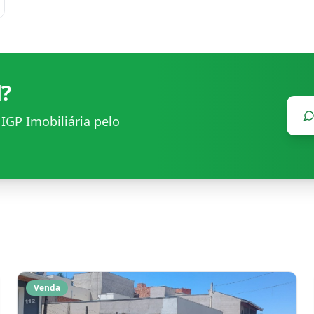
l?
m
IGP Imobiliária
pelo
Venda