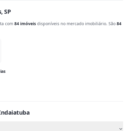
s
,
SP
nta com
84
imóveis
disponíveis no mercado imobiliário.
São
84
ias
Indaiatuba