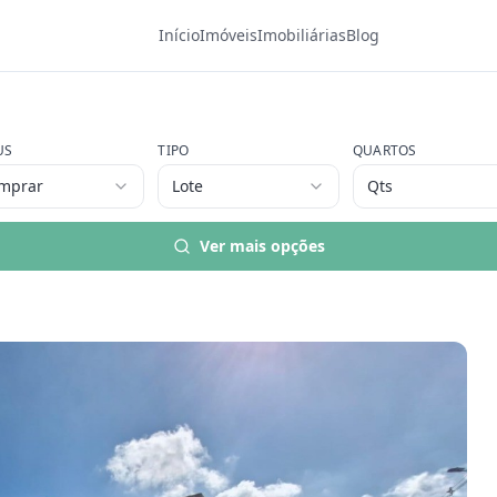
Início
Imóveis
Imobiliárias
Blog
US
TIPO
QUARTOS
mprar
Lote
Qts
Ver mais opções