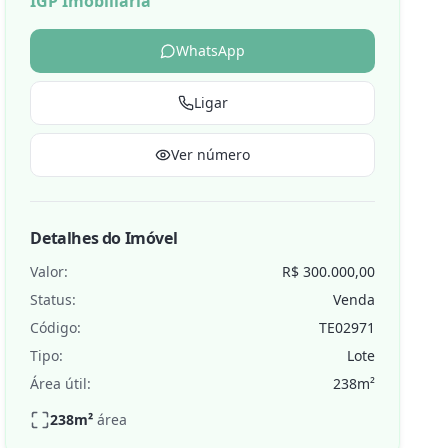
IGP Imobiliária
WhatsApp
Ligar
de
Ver número
Detalhes do Imóvel
Valor:
R$ 300.000,00
Status:
Venda
Código:
TE02971
Tipo:
Lote
Área útil:
238
m²
238
m²
área