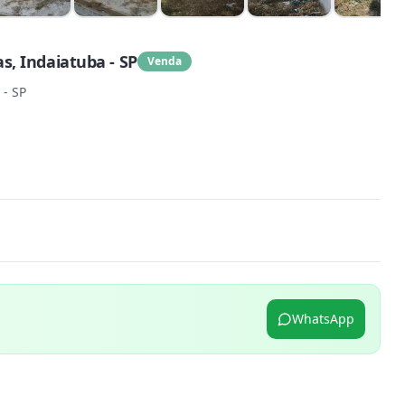
s, Indaiatuba - SP
Venda
 - SP
WhatsApp